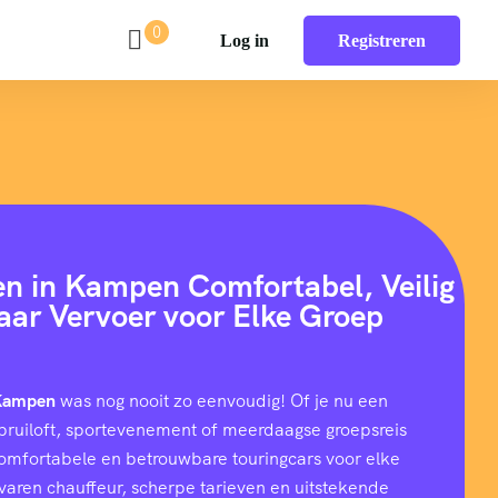
0
Log in
Registreren
en in Kampen Comfortabel, Veilig
aar Vervoer voor Elke Groep
 Kampen
was nog nooit zo eenvoudig! Of je nu een
e, bruiloft, sportevenement of meerdaagse groepsreis
comfortabele en betrouwbare touringcars voor elke
rvaren chauffeur, scherpe tarieven en uitstekende