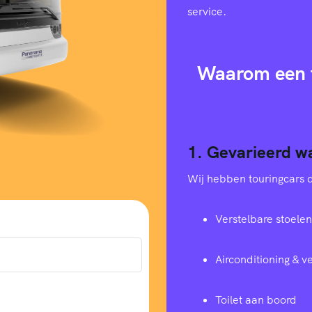
service.
Waarom een t
1. Gevarieerd w
Wij hebben touringcars di
Verstelbare stoelen
Airconditioning & 
Toilet aan boord