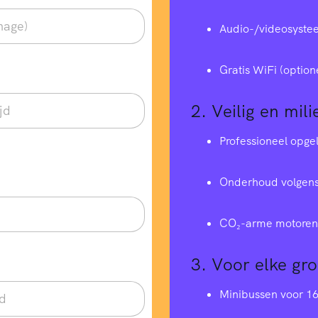
Audio-/videosyste
Gratis WiFi (option
2.
Veilig en mili
Professioneel opge
Onderhoud volgens
CO₂-arme motoren 
3.
Voor elke gr
Minibussen voor 1