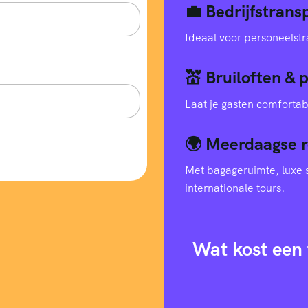
💼 Bedrijfstran
Ideaal voor personeelstr
💒 Bruiloften & 
Laat je gasten comfortab
🌍 Meerdaagse r
Met bagageruimte, luxe s
internationale tours.
Wat kost een