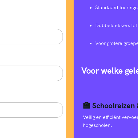
Standaard touringc
Dubbeldekkers tot
Voor grotere groep
Voor welke gel
🏫 Schoolreizen 
Veilig en efficiënt verv
hogescholen.