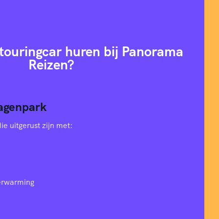
ouringcar huren bij Panorama
Reizen?
agenpark
e uitgerust zijn met:
verwarming