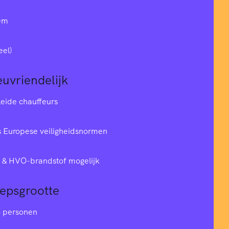
em
eel)
euvriendelijk
leide chauffeurs
 Europese veiligheidsnormen
& HVO-brandstof mogelijk
oepsgrootte
6 personen