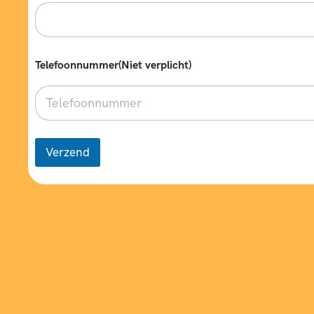
b
u
s
Telefoonnummer(Niet verplicht)
Verzend