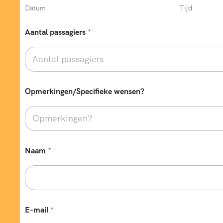
Datum
Tijd
Aantal passagiers
*
Opmerkingen/Specifieke wensen?
b
Naam
*
i
j
E
-
m
a
i
E-mail
*
l