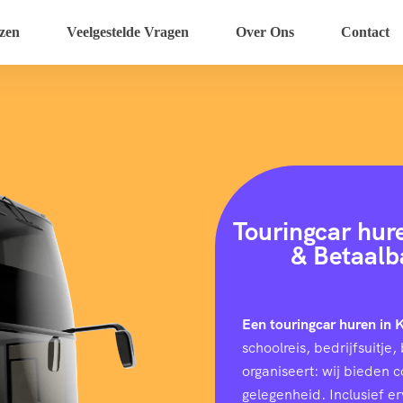
zen
Veelgestelde Vragen
Over Ons
Contact
Touringcar hur
& Betaalb
Een touringcar huren in
schoolreis, bedrijfsuitj
organiseert: wij bieden 
gelegenheid. Inclusief e