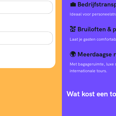
💼 Bedrijfstran
Ideaal voor personeelstr
💒 Bruiloften & 
Laat je gasten comfortab
🌍 Meerdaagse r
Met bagageruimte, luxe s
internationale tours.
Wat kost een t