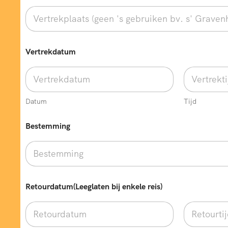
Vertrekdatum
Datum
Tijd
Bestemming
w
Retourdatum(Leeglaten bij enkele reis)
e
n
s
e
n