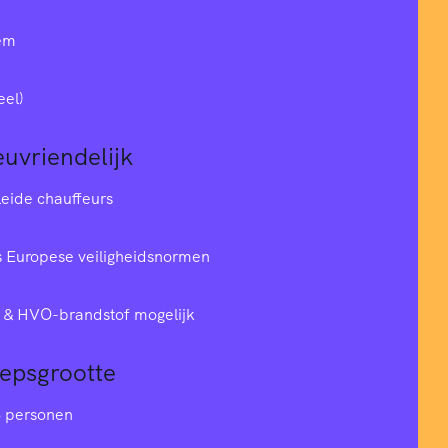
em
eel)
euvriendelijk
leide chauffeurs
 Europese veiligheidsnormen
& HVO-brandstof mogelijk
oepsgrootte
6 personen