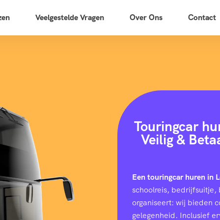
zen
Veelgestelde Vragen
Over Ons
Contact
Touringcar hu
Veilig & Bet
Een touringcar huren in
schoolreis, bedrijfsuitj
organiseert: wij bieden 
gelegenheid. Inclusief e