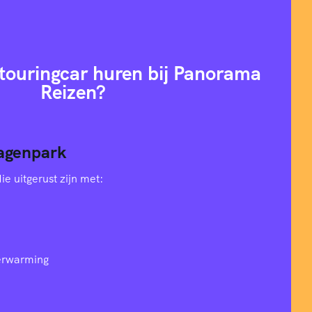
ouringcar huren bij Panorama
Reizen?
agenpark
e uitgerust zijn met:
verwarming