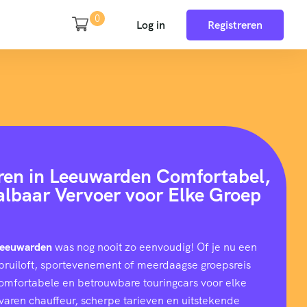
0
Log in
Registreren
ren in Leeuwarden Comfortabel,
aalbaar Vervoer voor Elke Groep
 Leeuwarden
was nog nooit zo eenvoudig! Of je nu een
e, bruiloft, sportevenement of meerdaagse groepsreis
comfortabele en betrouwbare touringcars voor elke
rvaren chauffeur, scherpe tarieven en uitstekende