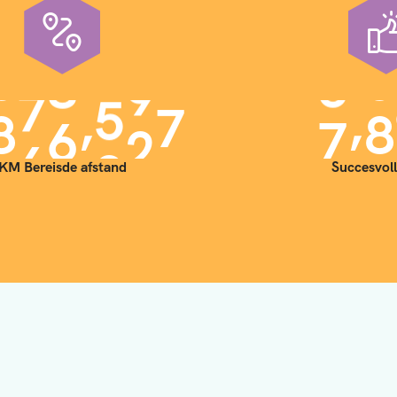
,
,
9
0
0
0
0
0
7
0
KM Bereisde afstand
Succesvoll