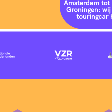
Amsterdam tot 
Groningen: wij 
touringcar 