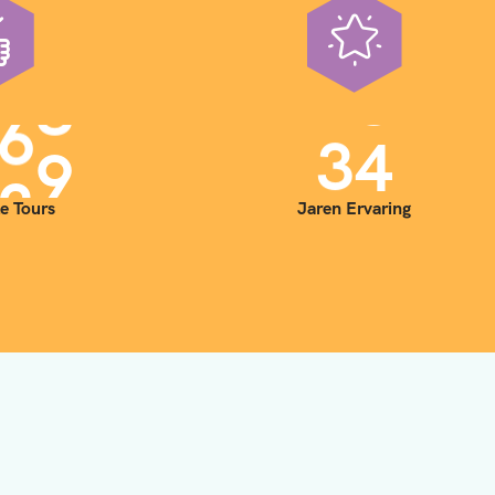
0
0
3
5
e Tours
Jaren Ervaring