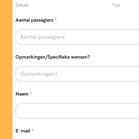
?
Datum
Tijd
*
V
Aantal passagiers
*
e
r
t
r
e
k
Opmerkingen/Specifieke wensen?
d
a
t
u
m
Naam
*
E-mail
*