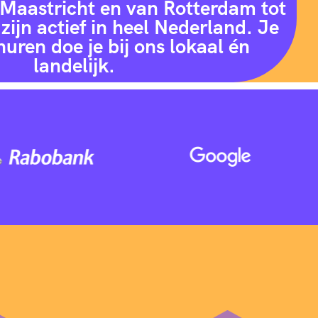
Maastricht en van Rotterdam tot
zijn actief in heel Nederland. Je
huren doe je bij ons lokaal én
landelijk.