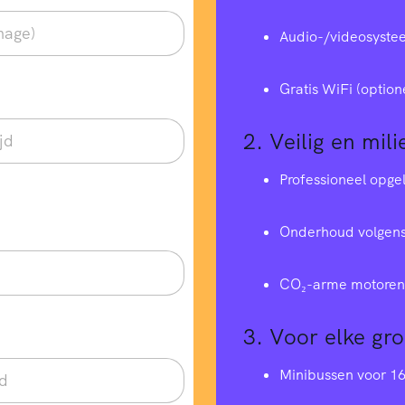
Audio-/videosyste
Gratis WiFi (option
2.
Veilig en mili
Professioneel opge
Onderhoud volgens
CO₂-arme motoren 
3.
Voor elke gr
Minibussen voor 1