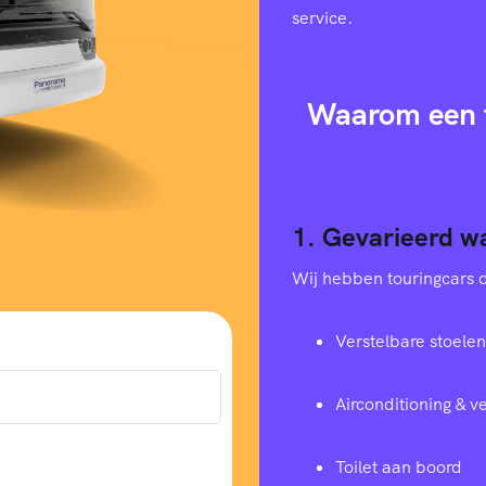
service.
Waarom een t
1. Gevarieerd w
Wij hebben touringcars di
Verstelbare stoelen
Airconditioning & 
Toilet aan boord