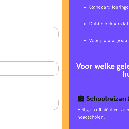
Standaard touringc
Dubbeldekkers tot
Voor grotere groep
Voor welke gel
h
🏫 Schoolreizen 
Veilig en efficiënt verv
hogescholen.