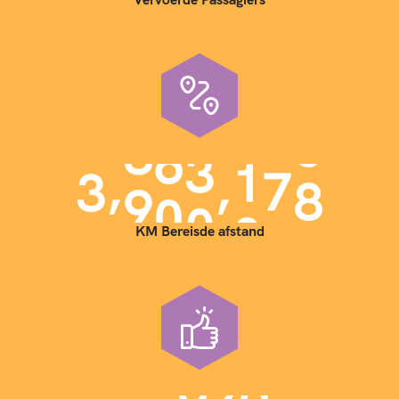
,
,
3
9
0
0
0
0
0
KM Bereisde afstand