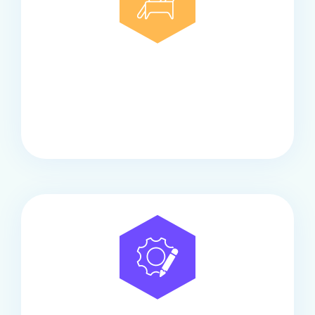
Comfort
Onze touringcars bieden comfort en stijl voor elke
groep, met ruime stoelen, airco en moderne
faciliteiten om ontspannen te reizen.