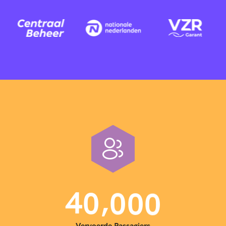
,
4
0
0
0
0
Vervoerde Passagiers