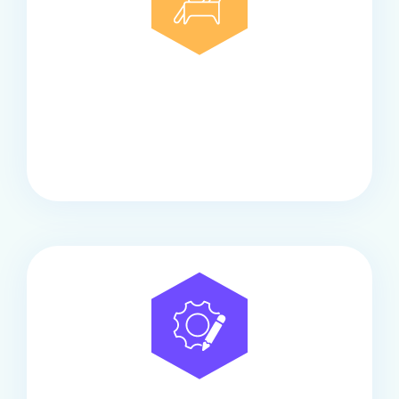
Comfort
Onze touringcars bieden comfort en stijl voor elke
groep, met ruime stoelen, airco en moderne
faciliteiten om ontspannen te reizen.