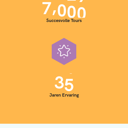
,
7
0
0
0
Succesvolle Tours
3
5
Jaren Ervaring