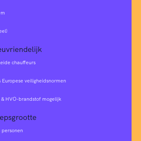
em
eel)
euvriendelijk
leide chauffeurs
 Europese veiligheidsnormen
& HVO-brandstof mogelijk
oepsgrootte
6 personen