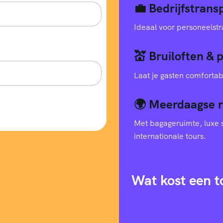
💼 Bedrijfstran
Ideaal voor personeelstr
💒 Bruiloften & 
Laat je gasten comfortab
🌍 Meerdaagse r
Met bagageruimte, luxe s
internationale tours.
Wat kost een t