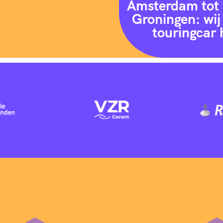
Amsterdam tot 
Groningen: wij 
touringcar 