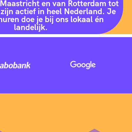
Maastricht en van Rotterdam tot
zijn actief in heel Nederland. Je
huren doe je bij ons lokaal én
landelijk.