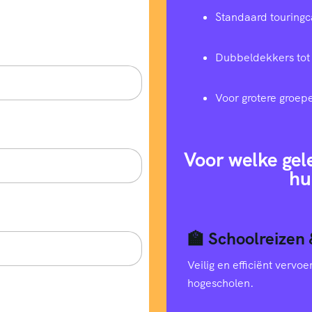
Standaard touringc
Dubbeldekkers tot
Voor grotere groep
Voor welke gel
hu
🏫 Schoolreizen 
Veilig en efficiënt verv
hogescholen.