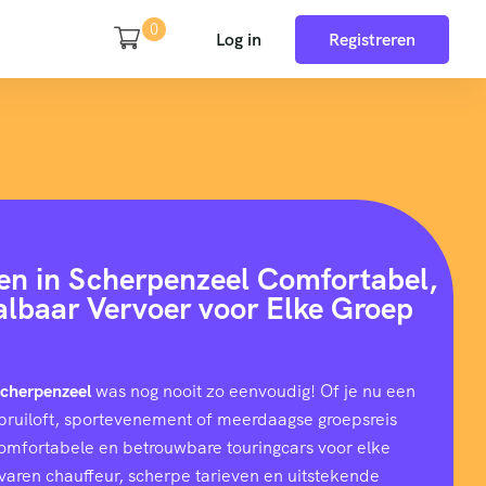
0
Log in
Registreren
en in Scherpenzeel Comfortabel,
aalbaar Vervoer voor Elke Groep
Scherpenzeel
was nog nooit zo eenvoudig! Of je nu een
e, bruiloft, sportevenement of meerdaagse groepsreis
comfortabele en betrouwbare touringcars voor elke
rvaren chauffeur, scherpe tarieven en uitstekende