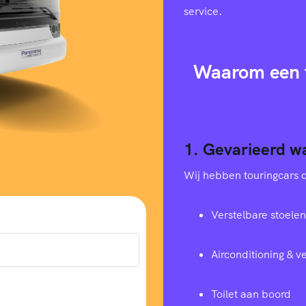
service.
Waarom een t
1. Gevarieerd w
Wij hebben touringcars di
Verstelbare stoelen
Airconditioning & 
Toilet aan boord