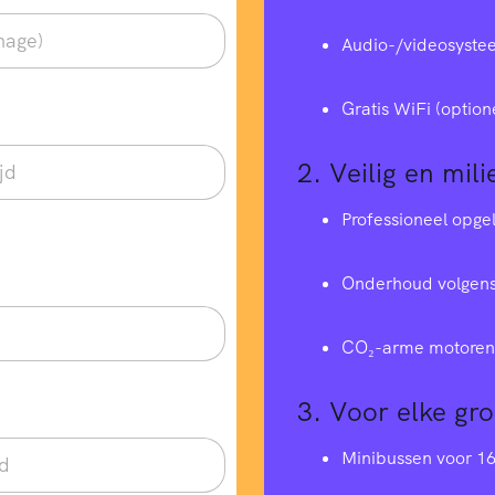
Audio-/videosyste
Gratis WiFi (option
2.
Veilig en mili
Professioneel opge
Onderhoud volgens
CO₂-arme motoren 
3.
Voor elke gr
Minibussen voor 1