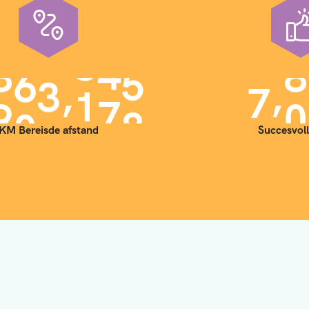
,
,
9
0
0
0
0
0
7
0
KM Bereisde afstand
Succesvoll