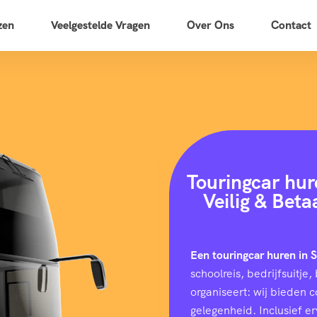
zen
Veelgestelde Vragen
Over Ons
Contact
Touringcar hur
Veilig & Bet
Een touringcar huren in 
schoolreis, bedrijfsuitj
organiseert: wij bieden 
gelegenheid. Inclusief e