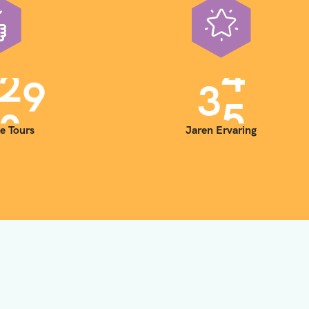
0
0
3
5
e Tours
Jaren Ervaring