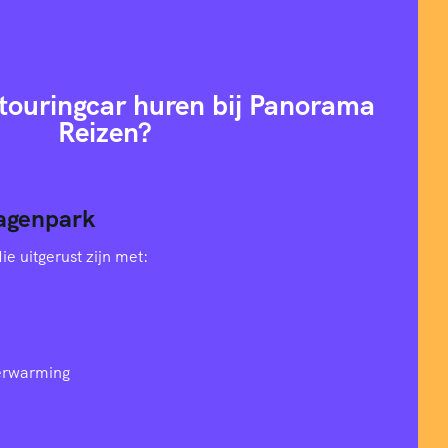
ouringcar huren bij Panorama
Reizen?
agenpark
e uitgerust zijn met:
verwarming