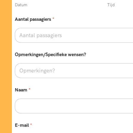
Datum
Tijd
Aantal passagiers
*
Opmerkingen/Specifieke wensen?
Naam
*
V
E-mail
*
e
r