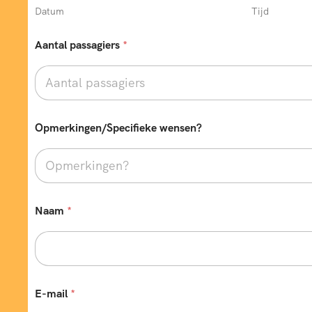
l
Datum
Tijd
a
a
Aantal passagiers
*
t
s
V
e
r
t
r
Opmerkingen/Specifieke wensen?
e
k
d
a
t
u
Naam
*
m
E-mail
*