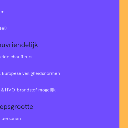
em
eel)
euvriendelijk
leide chauffeurs
 Europese veiligheidsnormen
& HVO-brandstof mogelijk
oepsgrootte
6 personen