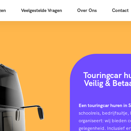
zen
Veelgestelde Vragen
Over Ons
Contact
Touringcar h
Veilig & Bet
Een touringcar huren in 
schoolreis, bedrijfsuitj
organiseert: wij bieden 
gelegenheid. Inclusief e