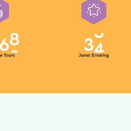
0
0
3
5
e Tours
Jaren Ervaring