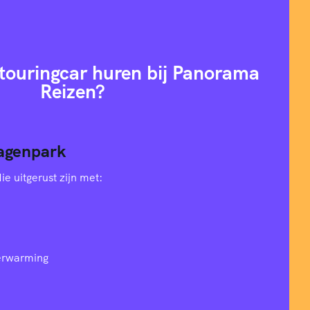
ouringcar huren bij Panorama
Reizen?
agenpark
e uitgerust zijn met:
verwarming