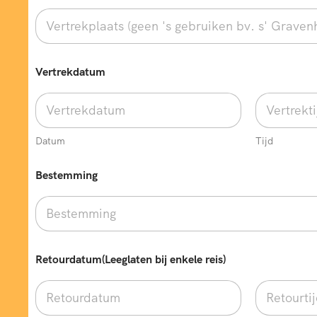
Vertrekdatum
Datum
Tijd
N
Bestemming
a
a
m
V
e
r
t
Retourdatum(Leeglaten bij enkele reis)
r
e
k
p