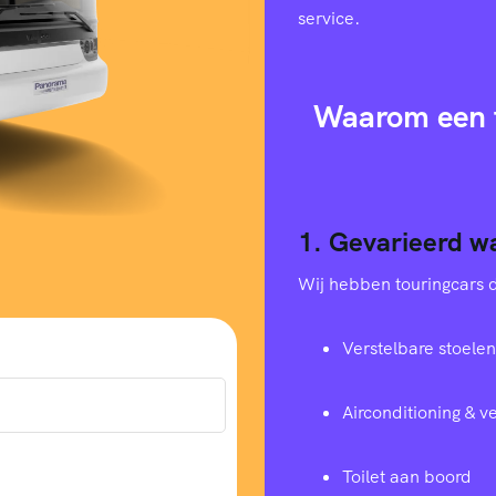
service.
Waarom een t
1. Gevarieerd w
Wij hebben touringcars di
Verstelbare stoelen
Airconditioning & 
Toilet aan boord