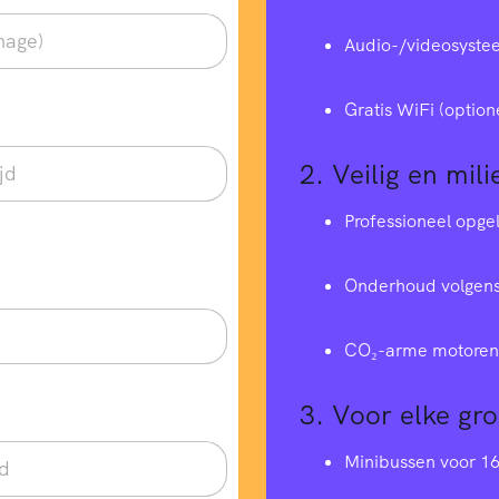
Audio-/videosyste
Gratis WiFi (option
2.
Veilig en mili
Professioneel opge
Onderhoud volgens
CO₂-arme motoren 
3.
Voor elke gr
Minibussen voor 1