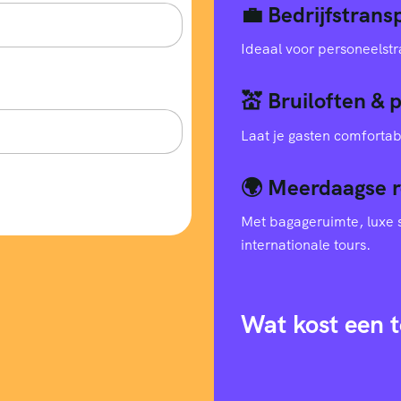
💼 Bedrijfstran
Ideaal voor personeelstr
💒 Bruiloften & 
Laat je gasten comfortab
🌍 Meerdaagse r
Met bagageruimte, luxe s
internationale tours.
Wat kost een t