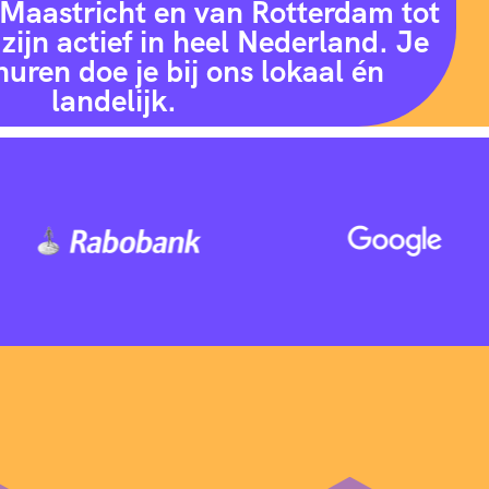
Maastricht en van Rotterdam tot
zijn actief in heel Nederland. Je
huren doe je bij ons lokaal én
landelijk.