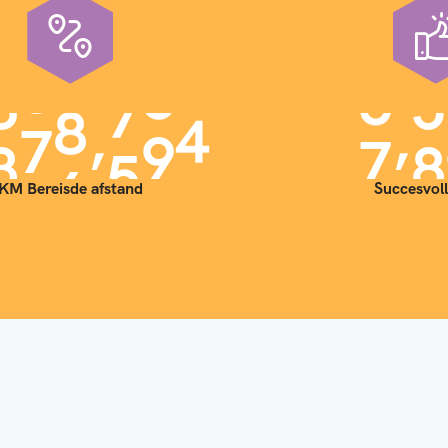
,
,
9
0
0
0
0
0
7
0
KM Bereisde afstand
Succesvoll