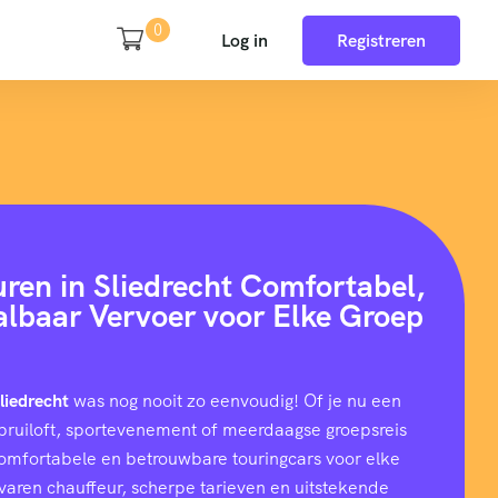
0
Log in
Registreren
uren in Sliedrecht Comfortabel,
aalbaar Vervoer voor Elke Groep
Sliedrecht
was nog nooit zo eenvoudig! Of je nu een
e, bruiloft, sportevenement of meerdaagse groepsreis
comfortabele en betrouwbare touringcars voor elke
rvaren chauffeur, scherpe tarieven en uitstekende