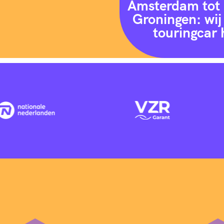
Amsterdam tot 
Groningen: wij 
touringcar 