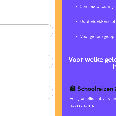
Standaard touringc
Dubbeldekkers tot
Voor grotere groep
Voor welke gel
h
🏫 Schoolreizen 
Veilig en efficiënt verv
hogescholen.