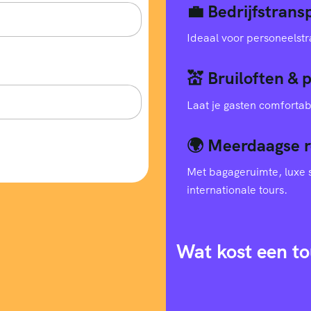
💼 Bedrijfstran
Ideaal voor personeelstr
💒 Bruiloften & 
Laat je gasten comfortab
🌍 Meerdaagse r
Met bagageruimte, luxe s
internationale tours.
Wat kost een to