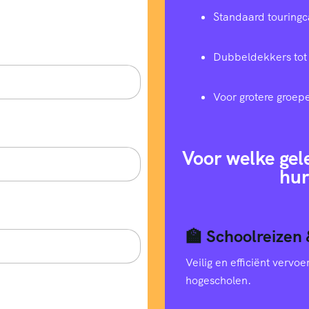
Standaard touringc
Dubbeldekkers tot
Voor grotere groep
Voor welke gel
hur
🏫 Schoolreizen 
Veilig en efficiënt verv
hogescholen.