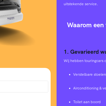
uitstekende service.
Waarom een t
1. Gevarieerd w
Wij hebben touringcars di
Verstelbare stoelen
Airconditioning & 
Toilet aan boord