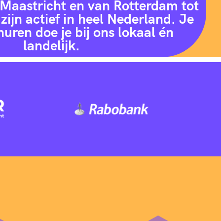
Maastricht en van Rotterdam tot
zijn actief in heel Nederland. Je
huren doe je bij ons lokaal én
landelijk.