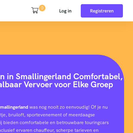
0
Log in
Registreren
n in Smallingerland Comfortabel,
aalbaar Vervoer voor Elke Groep
Smallingerland
was nog nooit zo eenvoudig! Of je nu
uitje, bruiloft, sportevenement of meerdaagse
wij bieden comfortabele en betrouwbare touringcars
nclusief ervaren chauffeur, scherpe tarieven en