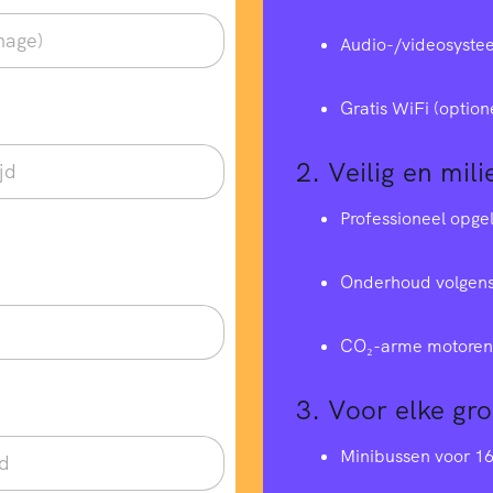
Audio-/videosyste
Gratis WiFi (option
2.
Veilig en mili
Professioneel opge
Onderhoud volgens
CO₂-arme motoren 
3.
Voor elke gr
Minibussen voor 1