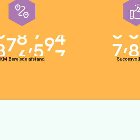
,
,
9
0
0
0
0
0
7
0
KM Bereisde afstand
Succesvoll