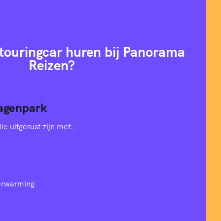
ouringcar huren bij Panorama
Reizen?
agenpark
e uitgerust zijn met:
verwarming