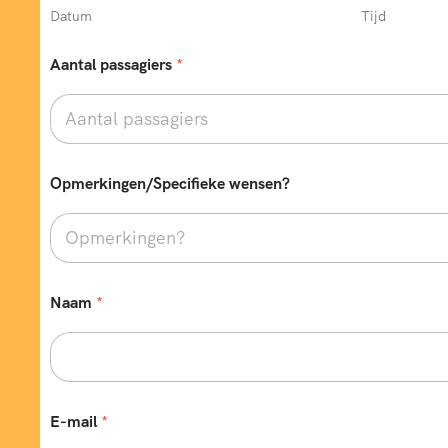
Datum
Tijd
T
Aantal passagiers
*
e
l
e
f
o
o
n
Opmerkingen/Specifieke wensen?
n
u
m
m
e
r
Naam
*
(
N
i
e
t
N
E-mail
*
a