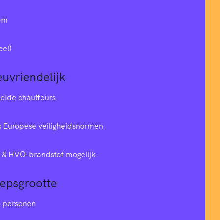
em
eel)
euvriendelijk
leide chauffeurs
 Europese veiligheidsnormen
& HVO-brandstof mogelijk
oepsgrootte
6 personen