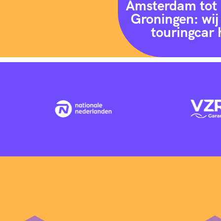
Amsterdam tot 
Groningen: wij 
touringcar 