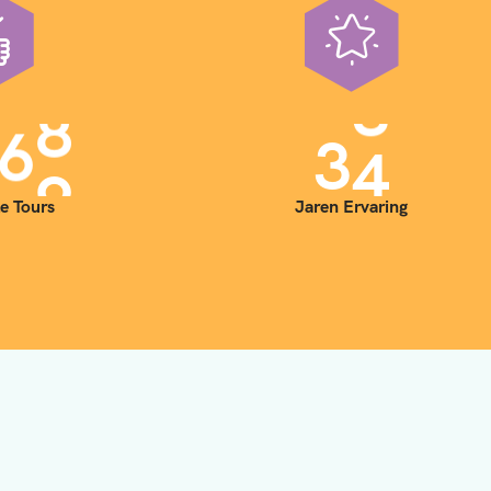
0
0
3
5
e Tours
Jaren Ervaring