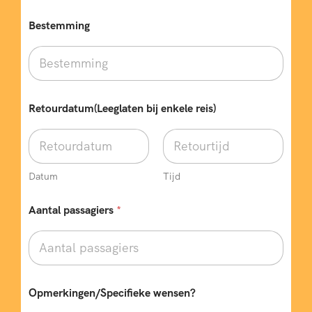
Bestemming
Retourdatum(Leeglaten bij enkele reis)
Datum
Tijd
w
Aantal passagiers
*
e
n
s
e
n
?
*
Opmerkingen/Specifieke wensen?
b