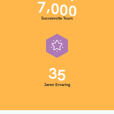
,
7
0
0
0
Succesvolle Tours
3
5
Jaren Ervaring