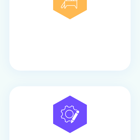
Comfort
Onze touringcars bieden comfort en stijl voor elke
groep, met ruime stoelen, airco en moderne
faciliteiten om ontspannen te reizen.