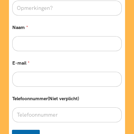
u
s
Naam
*
E-mail
*
Telefoonnummer(Niet verplicht)