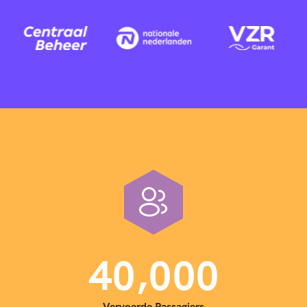
,
4
0
0
0
0
Vervoerde Passagiers