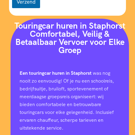
Verzend
Touringcar huren in Staphorst
Comfortabel, Veilig &
Betaalbaar Vervoer voor Elke
Groep
Een touringcar huren in Staphorst
was nog
nooit zo eenvoudig! Of je nu een schoolreis,
bedrijfsuitje, bruiloft, sportevenement of
meerdaagse groepsreis organiseert: wij
bieden comfortabele en betrouwbare
touringcars voor elke gelegenheid. Inclusief
ervaren chauffeur, scherpe tarieven en
uitstekende service.