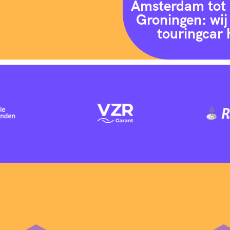
Amsterdam tot 
Groningen: wij 
touringcar 