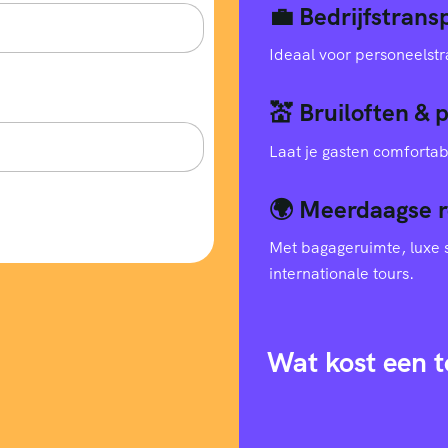
💼 Bedrijfstran
Ideaal voor personeelstr
💒 Bruiloften & 
Laat je gasten comfortab
🌍 Meerdaagse r
Met bagageruimte, luxe s
internationale tours.
Wat kost een t