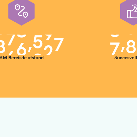
,
,
9
0
0
0
0
0
7
0
KM Bereisde afstand
Succesvoll