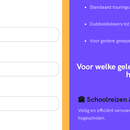
Standaard touringc
Dubbeldekkers tot
Voor grotere groep
Voor welke gel
h
🏫 Schoolreizen 
Veilig en efficiënt verv
hogescholen.