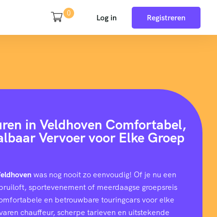
0
Log in
Registreren
uren in Veldhoven Comfortabel,
aalbaar Vervoer voor Elke Groep
 Veldhoven
was nog nooit zo eenvoudig! Of je nu een
e, bruiloft, sportevenement of meerdaagse groepsreis
comfortabele en betrouwbare touringcars voor elke
rvaren chauffeur, scherpe tarieven en uitstekende