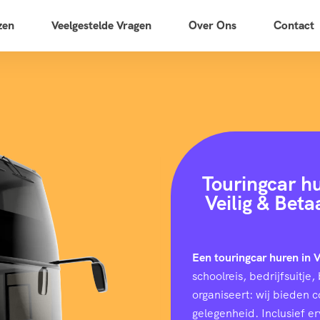
zen
Veelgestelde Vragen
Over Ons
Contact
Touringcar h
Veilig & Bet
Een touringcar huren in
schoolreis, bedrijfsuitj
organiseert: wij bieden 
gelegenheid. Inclusief e