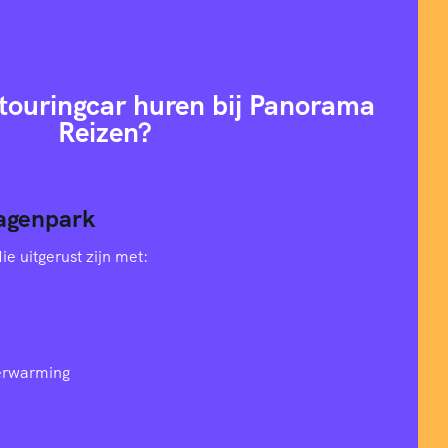
ouringcar huren bij Panorama
Reizen?
agenpark
e uitgerust zijn met:
verwarming