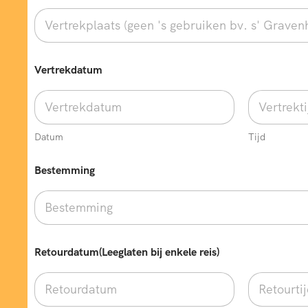
Vertrekdatum
Datum
Tijd
*
Bestemming
r
e
i
s
)
b
i
Retourdatum(Leeglaten bij enkele reis)
j