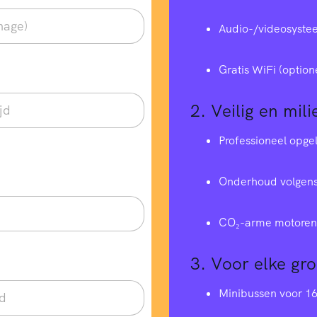
Audio-/videosyste
Gratis WiFi (option
2.
Veilig en mili
Professioneel opge
Onderhoud volgens
CO₂-arme motoren 
3.
Voor elke gr
Minibussen voor 1