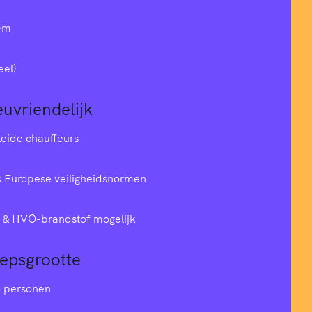
em
eel)
euvriendelijk
leide chauffeurs
 Europese veiligheidsnormen
& HVO-brandstof mogelijk
oepsgrootte
6 personen