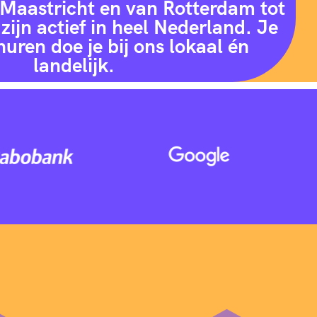
Maastricht en van Rotterdam tot
zijn actief in heel Nederland. Je
huren doe je bij ons lokaal én
landelijk.