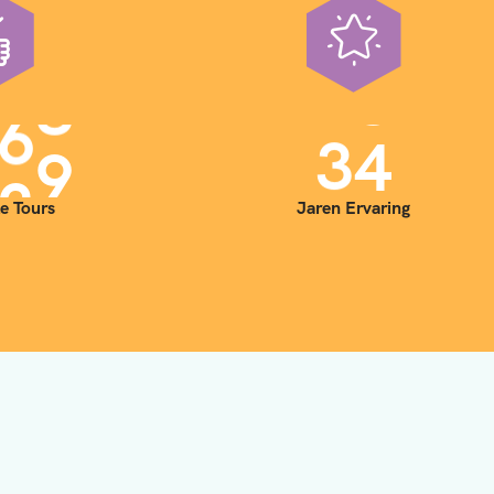
0
0
3
5
e Tours
Jaren Ervaring