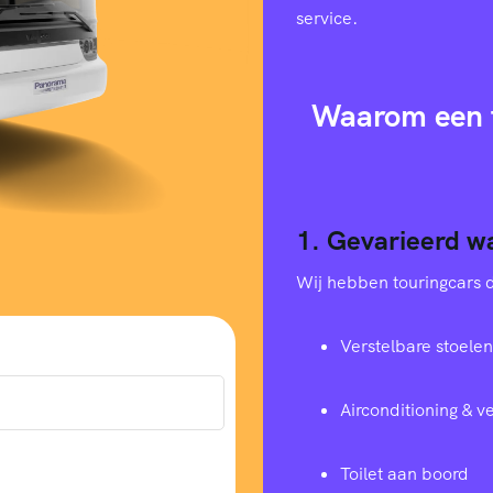
service.
Waarom een t
1. Gevarieerd w
Wij hebben touringcars di
Verstelbare stoelen
Airconditioning & 
Toilet aan boord