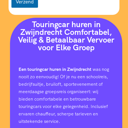
Verzend
Touringcar huren in
Zwijndrecht Comfortabel,
Veilig & Betaalbaar Vervoer
voor Elke Groep
Een touringcar huren in Zwijndrecht
was nog
nooit zo eenvoudig! Of je nu een schoolreis,
bedrijfsuitje, bruiloft, sportevenement of
meerdaagse groepsreis organiseert: wij
bieden comfortabele en betrouwbare
touringcars voor elke gelegenheid. Inclusief
ervaren chauffeur, scherpe tarieven en
uitstekende service.