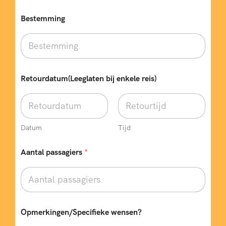
Bestemming
O
Retourdatum(Leeglaten bij enkele reis)
p
m
e
r
k
i
Datum
Tijd
n
g
Aantal passagiers
*
e
n
/
S
p
e
Opmerkingen/Specifieke wensen?
c
i