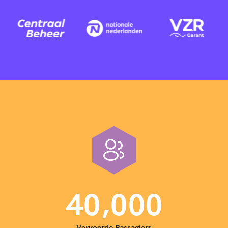
,
4
0
0
0
0
Vervoerde Passagiers