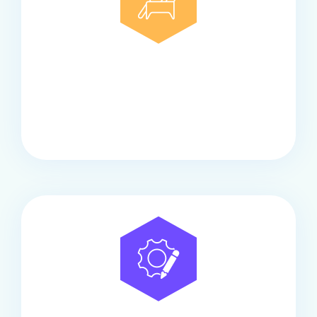
Comfort
Onze touringcars bieden comfort en stijl voor elke
groep, met ruime stoelen, airco en moderne
faciliteiten om ontspannen te reizen.