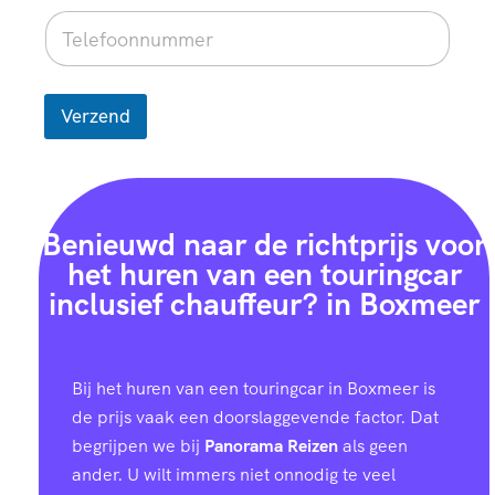
Verzend
Benieuwd naar de richtprijs voor
het huren van een touringcar
inclusief chauffeur? in Boxmeer
Bij het huren van een touringcar in Boxmeer is
de prijs vaak een doorslaggevende factor. Dat
begrijpen we bij
Panorama Reizen
als geen
ander. U wilt immers niet onnodig te veel