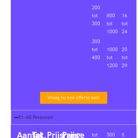
200
tot
800
16
300
tot
tot
1000
24
300
tot
1000
20
400
tot
tot
1200
29
Vraag nu een offerte aan!
51-60 Personen
Aantal
Tot.
Prijsrange
Prijs
51-
tot
300
5