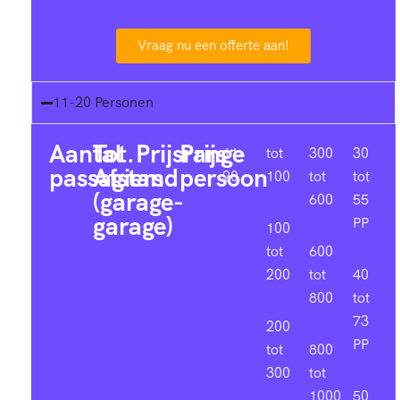
Vraag nu een offerte aan!
11-20 Personen
Aantal
Tot.
Prijsrange
Prijs
11-
tot
300
30
passagiers
Afstand
persoon
20
100
tot
tot
(garage-
600
55
garage)
PP
100
tot
600
200
tot
40
800
tot
73
200
PP
tot
800
300
tot
1000
50