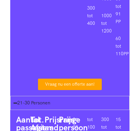
tot
300
91
tot
1000
PP
400
tot
1200
60
tot
110PP
Vraag nu een offerte aan!
21-30 Personen
Aantal
Tot.
Prijsrange
Prijs
21-
tot
300
15
passagiers
Afstand
persoon
30
100
tot
tot