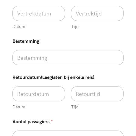
Datum
Tijd
e
Bestemming
n
k
e
l
e
v
e
Retourdatum(Leeglaten bij enkele reis)
r
p
l
i
c
Datum
Tijd
h
t
Aantal passagiers
*
)
b
u