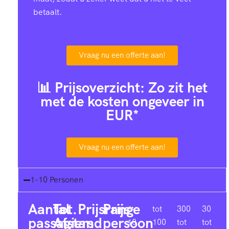
betaalt.
Vraag nu een offerte aan!
📊 Prijsoverzicht: Zo zit het
met de kosten ongeveer in
EUR*
Vraag nu een offerte aan!
1-10 Personen
Aantal
Tot.
Prijsrange
Prijs
1-
tot
300
30
passagiers
Afstand
persoon
10
100
tot
tot