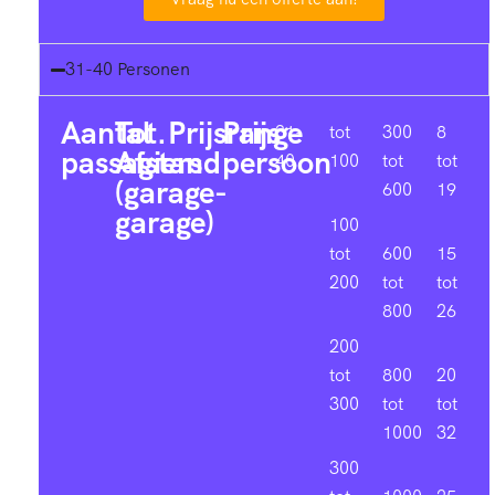
31-40 Personen
Aantal
Tot.
Prijsrange
Prijs
31-
tot
300
8
passagiers
Afstand
persoon
40
100
tot
tot
(garage-
600
19
garage)
100
tot
600
15
200
tot
tot
800
26
200
tot
800
20
300
tot
tot
1000
32
300