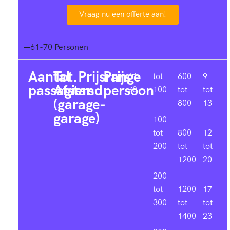
Vraag nu een offerte aan!
61-70 Personen
Aantal
Tot.
Prijsrange
Prijs
61-
tot
600
9
passagiers
Afstand
persoon
70
100
tot
tot
(garage-
800
13
garage)
100
tot
800
12
200
tot
tot
1200
20
200
tot
1200
17
300
tot
tot
1400
23