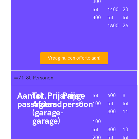
300
tot
1400
20
400
tot
tot
1600
26
Vraag nu een offerte aan!
71-80 Personen
Aantal
Tot.
Prijsrange
Prijs
71-
tot
600
8
passagiers
Afstand
persoon
80
100
tot
tot
(garage-
800
11
garage)
100
tot
800
10
200
tot
tot