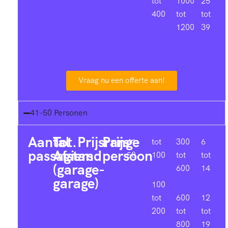
tot
1000
25
400
tot
tot
1200
39
Vraag nu een offerte aan!
41-50 Personen
Aantal
Tot.
Prijsrange
Prijs
41-
tot
300
6
passagiers
Afstand
persoon
50
100
tot
tot
(garage-
600
14
garage)
100
tot
600
12
200
tot
tot
800
19