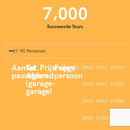
,
7
0
0
0
Succesvolle Tours
81-90 Personen
Aantal
Tot.
Prijsrange
Prijs
{{92}}
{{93}}
{{97}}
{{101}}
passagiers
Afstand
persoon
(garage-
{{94}}
{{98}}
{{102}}
garage)
{{95}}
{{99}}
{{103}}
{{96}}
{{100}}
{{104}}