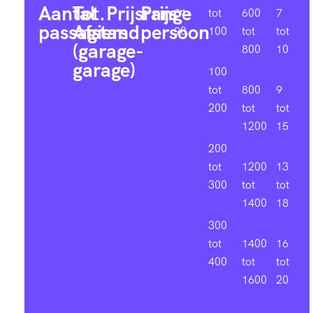
Aantal
Tot.
Prijsrange
Prijs
81-
tot
600
7
passagiers
Afstand
persoon
90
100
tot
tot
(garage-
800
10
garage)
100
tot
800
9
200
tot
tot
1200
15
200
tot
1200
13
300
tot
tot
1400
18
300
tot
1400
16
400
tot
tot
1600
20