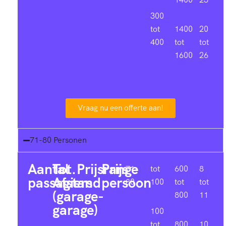
300
tot
1400
20
400
tot
tot
1600
26
Vraag nu een offerte aan!
71-80 Personen
Aantal
Tot.
Prijsrange
Prijs
71-
tot
600
8
passagiers
Afstand
persoon
80
100
tot
tot
(garage-
0
800
11
garage)
100
tot
800
10