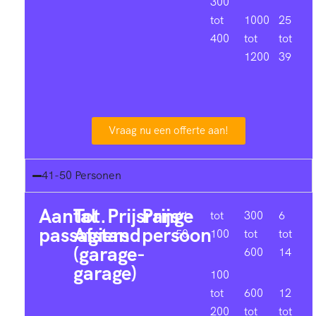
300
tot
1000
25
400
tot
tot
1200
39
Vraag nu een offerte aan!
41-50 Personen
Aantal
Tot.
Prijsrange
Prijs
41-
tot
300
6
passagiers
Afstand
persoon
50
100
tot
tot
(garage-
600
14
garage)
100
tot
600
12
200
tot
tot