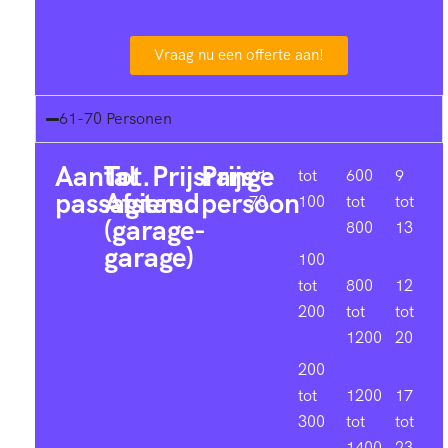
Vraag nu een offerte aan!
61-70 Personen
Aantal
Tot.
Prijsrange
Prijs
61-
tot
600
9
passagiers
Afstand
persoon
70
100
tot
tot
(garage-
800
13
garage)
100
tot
800
12
200
tot
tot
1200
20
200
tot
1200
17
300
tot
tot
1400
23