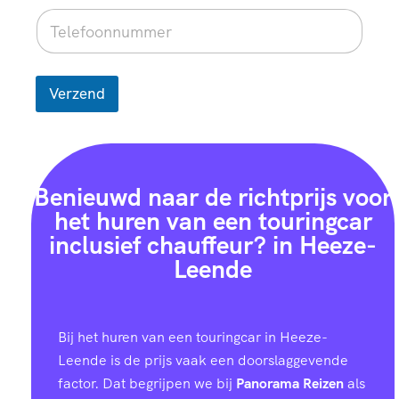
Verzend
Benieuwd naar de richtprijs voor
het huren van een touringcar
inclusief chauffeur? in Heeze-
Leende
Bij het huren van een touringcar in Heeze-
Leende is de prijs vaak een doorslaggevende
factor. Dat begrijpen we bij
Panorama Reizen
als