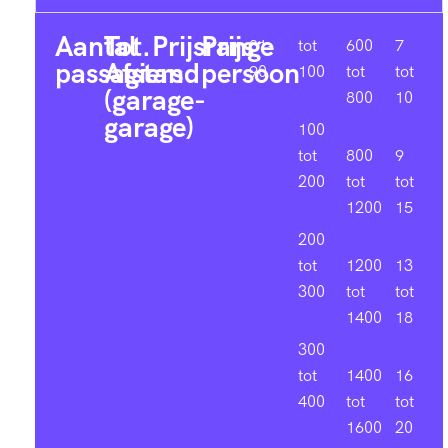
3
Aantal
Tot.
Prijsrange
Prijs
81-
tot
600
7
passagiers
Afstand
persoon
90
100
tot
tot
6
(garage-
800
10
garage)
100
0
tot
800
9
200
tot
tot
1200
15
4
200
tot
1200
13
7
300
tot
tot
1400
18
1
300
tot
1400
16
0
5
400
tot
tot
1600
20