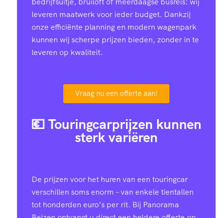
bedrijfsuitje, bruiloft of meerdaagse busreis: wij
leveren maatwerk voor ieder budget. Dankzij
onze efficiënte planning en modern wagenpark
kunnen wij scherpe prijzen bieden, zonder in te
leveren op kwaliteit.
Vraag nu een offerte aan!
💶 Touringcarprijzen kunnen
sterk variëren
De prijzen voor het huren van een touringcar
verschillen soms enorm – van enkele tientallen
tot honderden euro’s per rit. Bij Panorama
Reizen ontvangt u direct een heldere offerte op