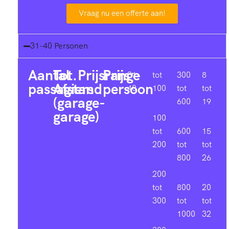
Vraag nu een offerte aan!
31-40 Personen
Aantal
Tot.
Prijsrange
Prijs
31-
tot
300
8
passagiers
Afstand
persoon
40
100
tot
tot
(garage-
600
19
garage)
100
tot
600
15
200
tot
tot
800
26
200
tot
800
20
300
tot
tot
1000
32