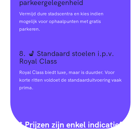
3
4
2
8
8
3
parkeergelegenheid
4
8
4
Vermijd dure stadscentra en kies indien
5
3
0
6
0
6
7
4
5
mogelijk voor ophaalpunten met gratis
parkeren.
6
2
7
4
3
0
9
0
6
7
1
4
2
6
3
8. 💺
Standaard stoelen i.p.v.
2
6
6
Royal Class
9
0
1
0
9
7
Royal Class biedt luxe, maar is duurder. Voor
4
2
7
0
korte ritten voldoet de standaarduitvoering vaak
0
9
9
8
1
1
prima.
7
8
8
1
2
8
6
6
4
4
9
4
8
2
3
7
3
4
7
8
* Prijzen zijn enkel indicatief