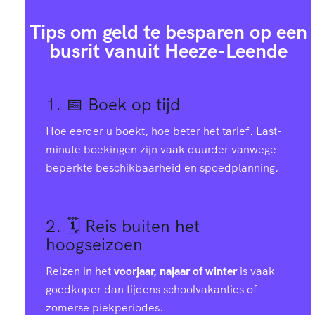
8
7
3
4
7
2
9
Tips om geld te besparen op een
busrit vanuit Heeze-Leende
6
0
2
0
6
0
0
5
8
0
2
0
1. 📅
Boek op tijd
6
0
Hoe eerder u boekt, hoe beter het tarief. Last-
4
5
8
5
3
minute boekingen zijn vaak duurder vanwege
2
1
beperkte beschikbaarheid en spoedplanning.
3
2
6
8
7
8
2
2
9
3
1
1
2. 🗓️
Reis buiten het
4
2
hoogseizoen
1
7
1
3
4
Reizen in het
voorjaar, najaar of winter
is vaak
0
3
goedkoper dan tijdens schoolvakanties of
zomerse piekperiodes.