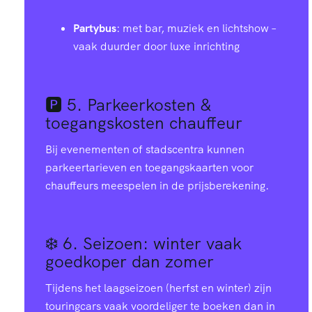
1
3
9
9
6
2
Partybus
: met bar, muziek en lichtshow –
vaak duurder door luxe inrichting
7
9
6
🅿️ 5.
Parkeerkosten &
5
2
9
toegangskosten chauffeur
Bij evenementen of stadscentra kunnen
3
4
3
parkeertarieven en toegangskaarten voor
chauffeurs meespelen in de prijsberekening.
1
7
7
0
9
0
0
❄️ 6.
Seizoen: winter vaak
goedkoper dan zomer
7
7
3
4
Tijdens het laagseizoen (herfst en winter) zijn
touringcars vaak voordeliger te boeken dan in