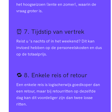
4
5
6
8
het hoogseizoen (lente en zomer), waarin de
vraag groter is.
2
3
8
1
⏰ 7.
Tijdstip van vertrek
9
1
1
5
0
Reist u ’s nachts of in het weekend? Dit kan
6
9
4
9
invloed hebben op de personeelskosten en dus
1
op de totaalprijs.
3
7
7
2
1
🔁 8.
Enkele reis of retour
1
4
9
6
2
Een enkele reis is logischerwijs goedkoper dan
een retour, maar bij retourritten op dezelfde
8
2
2
0
3
dag kan dit voordeliger zijn dan twee losse
ritten.