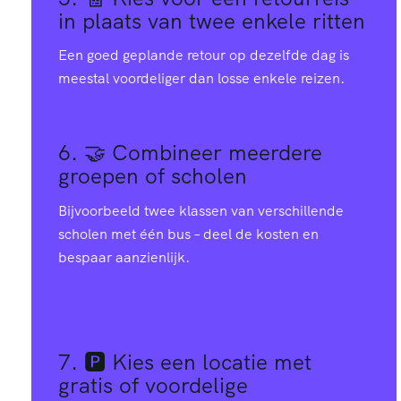
9
9
4
1
2
3
8
7
in plaats van twee enkele ritten
5
9
Een goed geplande retour op dezelfde dag is
5
0
9
1
1
1
meestal voordeliger dan losse enkele reizen.
0
1
0
7
9
6
9
4
4
2
7
1
6. 🤝
Combineer meerdere
groepen of scholen
8
8
3
7
7
8
5
4
1
Bijvoorbeeld twee klassen van verschillende
9
7
1
4
9
2
scholen met één bus – deel de kosten en
7
0
2
bespaar aanzienlijk.
1
6
8
2
2
5
0
6
3
2
5
5
0
5
9
2
2
3
7. 🅿️
Kies een locatie met
gratis of voordelige