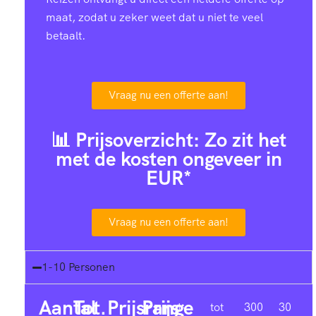
maat, zodat u zeker weet dat u niet te veel
betaalt.
Vraag nu een offerte aan!
📊 Prijsoverzicht: Zo zit het
met de kosten ongeveer in
EUR*
Vraag nu een offerte aan!
1-10 Personen
Aantal
Tot.
Prijsrange
Prijs
1-
tot
300
30