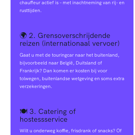
2
4
chauffeur actief is – met inachtneming van rij- en
5
7
rusttijden.
8
1
🌍 2.
Grensoverschrijdende
reizen (internationaal vervoer)
0
5
Gaat u met de touringcar naar het buitenland,
bijvoorbeeld naar België, Duitsland of
3
8
Frankrijk? Dan komen er kosten bij voor
tolwegen, buitenlandse wetgeving en soms extra
6
2
verzekeringen.
0
9
6
🍽️ 3.
Catering of
hostessservice
8
1
9
Wilt u onderweg koffie, frisdrank of snacks? Of