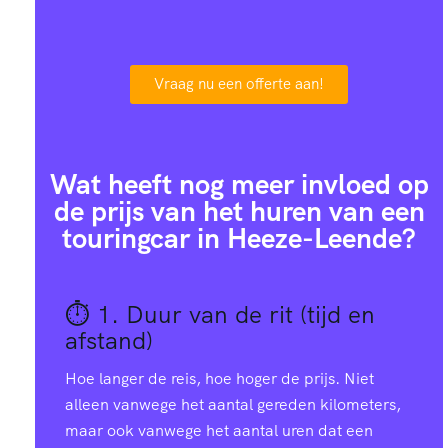
3
8
6
2
Vraag nu een offerte aan!
8
6
Wat heeft nog meer invloed op
1
9
de prijs van het huren van een
touringcar in Heeze-Leende?
4
3
7
7
⏱️ 1.
Duur van de rit (tijd en
afstand)
9
0
Hoe langer de reis, hoe hoger de prijs. Niet
alleen vanwege het aantal gereden kilometers,
maar ook vanwege het aantal uren dat een