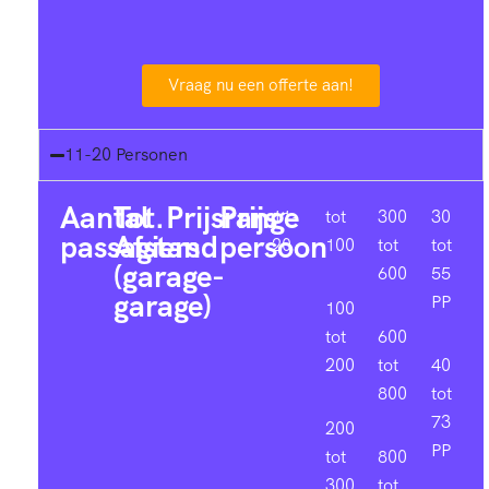
Vraag nu een offerte aan!
11-20 Personen
Aantal
Tot.
Prijsrange
Prijs
11-
tot
300
30
passagiers
Afstand
persoon
20
100
tot
tot
(garage-
600
55
garage)
PP
100
tot
600
200
tot
40
800
tot
73
200
PP
tot
800
300
tot