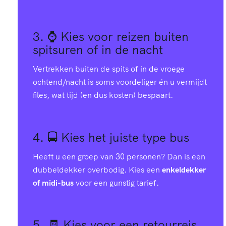
0
4
9
6
8
7
4
9
1
7
9
2
3
4
3. ⌚
Kies voor reizen buiten
spitsuren of in de nacht
8
8
5
2
5
9
5
Vertrekken buiten de spits of in de vroege
ochtend/nacht is soms voordeliger én u vermijdt
7
6
3
4
9
5
6
files, wat tijd (en dus kosten) bespaart.
6
3
1
7
2
1
7
4. 🚍
Kies het juiste type bus
0
4
0
9
0
6
7
7
Heeft u een groep van 30 personen? Dan is een
dubbeldekker overbodig. Kies een
enkeldekker
1
3
7
7
3
0
of midi-bus
voor een gunstig tarief.
3
8
3
2
4
5
6
3
5. 🧾
Kies voor een retourreis