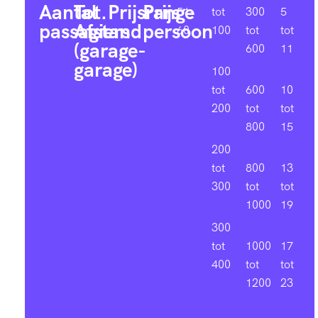
Aantal
Tot.
Prijsrange
Prijs
51-
tot
300
5
passagiers
Afstand
persoon
60
100
tot
tot
(garage-
600
11
garage)
100
tot
600
10
200
tot
tot
800
15
200
tot
800
13
300
tot
tot
1000
19
300
tot
1000
17
400
tot
tot
1200
23