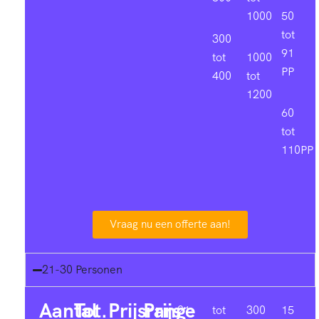
1000
50
tot
300
91
tot
1000
PP
400
tot
1200
60
tot
110PP
Vraag nu een offerte aan!
21-30 Personen
Aantal
Tot.
Prijsrange
Prijs
21-
tot
300
15