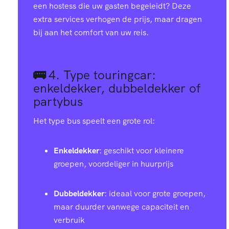
6
4
3
een hostess die uw gasten begeleidt? Deze
extra services verhogen de prijs, maar dragen
bij aan het comfort van uw reis.
4
7
7
2
0
0
🚌
4.
Type touringcar:
enkeldekker, dubbeldekker of
0
2
4
partybus
Het type bus speelt een grote rol:
8
5
8
Enkeldekker
: geschikt voor kleinere
6
8
1
groepen, voordeliger in huurprijs
3
1
5
Dubbeldekker
: ideaal voor grote groepen,
maar duurder vanwege capaciteit en
verbruik