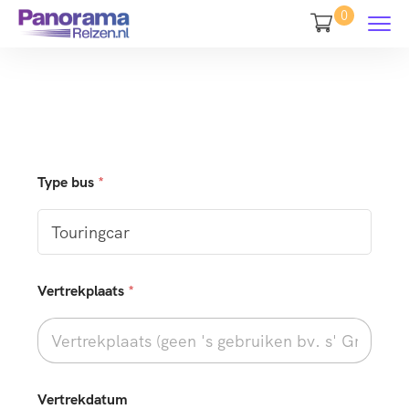
0
Type bus
*
Vertrekplaats
*
*
Vertrekdatum
r