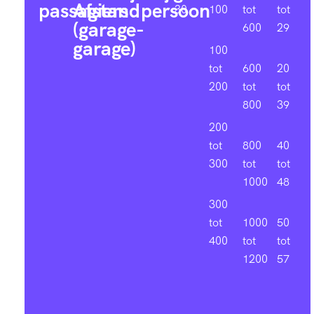
passagiers
Afstand
persoon
30
100
tot
tot
(garage-
600
29
garage)
100
tot
600
20
200
tot
tot
800
39
200
tot
800
40
300
tot
tot
1000
48
300
tot
1000
50
400
tot
tot
1200
57