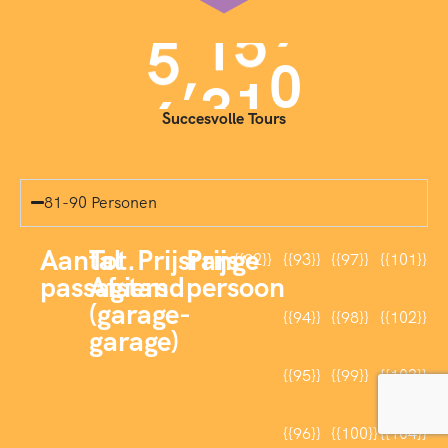
6
8
2
9
2
,
7
0
0
0
3
4
Succesvolle Tours
5
81-90 Personen
7
Aantal
Tot.
Prijsrange
Prijs
{{92}}
{{93}}
{{97}}
{{101}}
passagiers
Afstand
persoon
8
(garage-
{{94}}
{{98}}
{{102}}
garage)
9
{{95}}
{{99}}
{{103}}
0
{{96}}
{{100}}
{{104}}