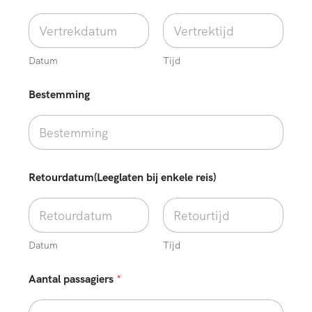
e
i
s
)
*
Datum
Tijd
Bestemming
Retourdatum(Leeglaten bij enkele reis)
Datum
Tijd
Aantal passagiers
*