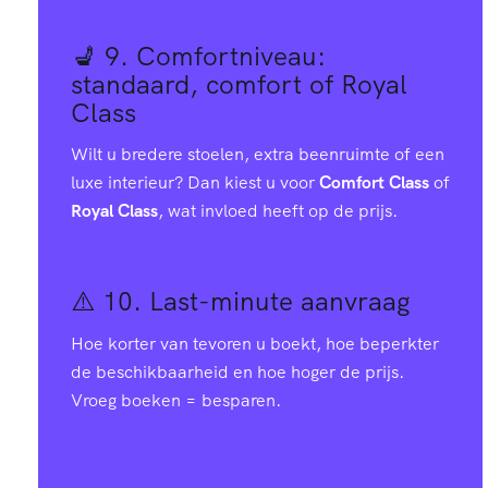
5
0
5
3
3
2
8
8
7
💺 9.
Comfortniveau:
4
standaard, comfort of Royal
Class
0
6
0
0
5
Wilt u bredere stoelen, extra beenruimte of een
7
4
3
4
luxe interieur? Dan kiest u voor
Comfort Class
of
6
Royal Class
, wat invloed heeft op de prijs.
4
2
6
8
6
⚠️ 10.
Last-minute aanvraag
0
1
0
9
1
7
Hoe korter van tevoren u boekt, hoe beperkter
9
9
8
1
5
de beschikbaarheid en hoe hoger de prijs.
8
Vroeg boeken = besparen.
8
6
6
4
9