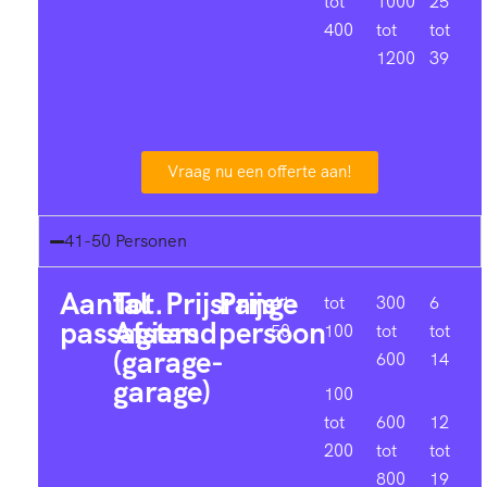
tot
1000
25
400
tot
tot
1200
39
Vraag nu een offerte aan!
41-50 Personen
Aantal
Tot.
Prijsrange
Prijs
41-
tot
300
6
passagiers
Afstand
persoon
50
100
tot
tot
(garage-
600
14
garage)
100
tot
600
12
200
tot
tot
800
19