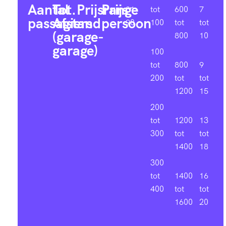
Aantal
Tot.
Prijsrange
Prijs
81-
tot
600
7
passagiers
Afstand
persoon
90
100
tot
tot
(garage-
800
10
garage)
100
tot
800
9
200
tot
tot
1200
15
200
tot
1200
13
300
tot
tot
1400
18
300
tot
1400
16
400
tot
tot
1600
20