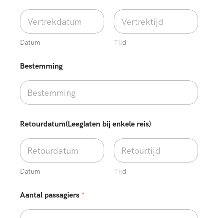
r
t
r
e
k
Datum
Tijd
p
l
a
Bestemming
a
t
s
b
i
j
Retourdatum(Leeglaten bij enkele reis)
Datum
Tijd
Aantal passagiers
*