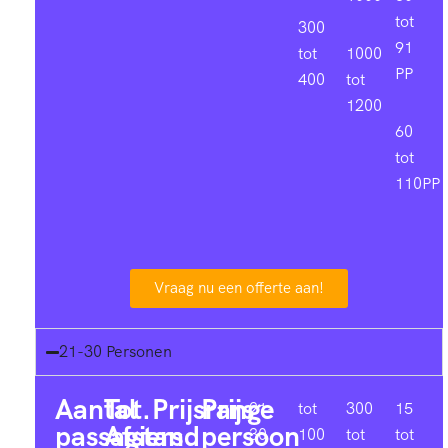
tot
300
91
tot
1000
PP
400
tot
1200
60
tot
110PP
Vraag nu een offerte aan!
21-30 Personen
Aantal
Tot.
Prijsrange
Prijs
21-
tot
300
15
passagiers
Afstand
persoon
30
100
tot
tot