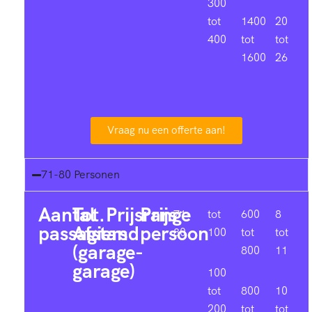
300
tot
1400
20
400
tot
tot
1600
26
Vraag nu een offerte aan!
71-80 Personen
Aantal
Tot.
Prijsrange
Prijs
71-
tot
600
8
passagiers
Afstand
persoon
80
100
tot
tot
(garage-
800
11
garage)
100
tot
800
10
200
tot
tot