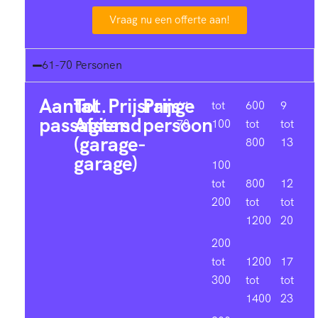
Vraag nu een offerte aan!
61-70 Personen
Aantal
Tot.
Prijsrange
Prijs
61-
tot
600
9
passagiers
Afstand
persoon
70
100
tot
tot
(garage-
800
13
garage)
100
tot
800
12
200
tot
tot
1200
20
200
tot
1200
17
300
tot
tot
1400
23