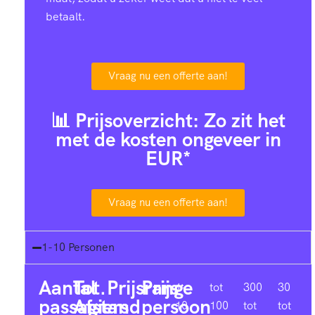
betaalt.
Vraag nu een offerte aan!
📊 Prijsoverzicht: Zo zit het
met de kosten ongeveer in
EUR*
Vraag nu een offerte aan!
1-10 Personen
Aantal
Tot.
Prijsrange
Prijs
1-
tot
300
30
passagiers
Afstand
persoon
10
100
tot
tot