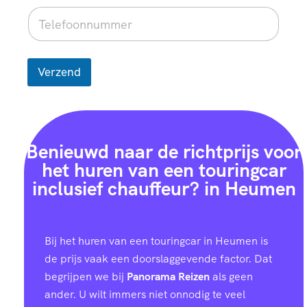
Verzend
Benieuwd naar de richtprijs voor
het huren van een touringcar
inclusief chauffeur? in Heumen
Bij het huren van een touringcar in Heumen is
de prijs vaak een doorslaggevende factor. Dat
begrijpen we bij
Panorama Reizen
als geen
ander. U wilt immers niet onnodig te veel