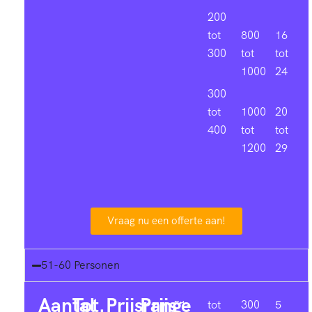
200
tot
800
16
300
tot
tot
1000
24
300
tot
1000
20
400
tot
tot
1200
29
Vraag nu een offerte aan!
51-60 Personen
Aantal
Tot.
Prijsrange
Prijs
51-
tot
300
5