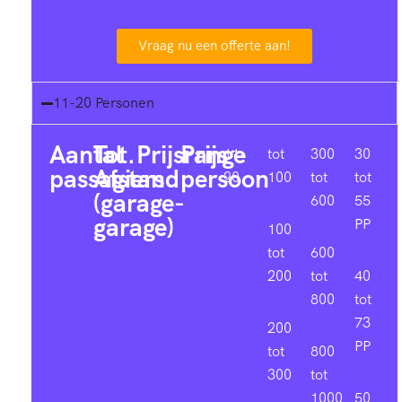
Vraag nu een offerte aan!
11-20 Personen
Aantal
Tot.
Prijsrange
Prijs
11-
tot
300
30
passagiers
Afstand
persoon
20
100
tot
tot
(garage-
600
55
garage)
PP
100
tot
600
200
tot
40
800
tot
73
200
PP
tot
800
300
tot
1000
50