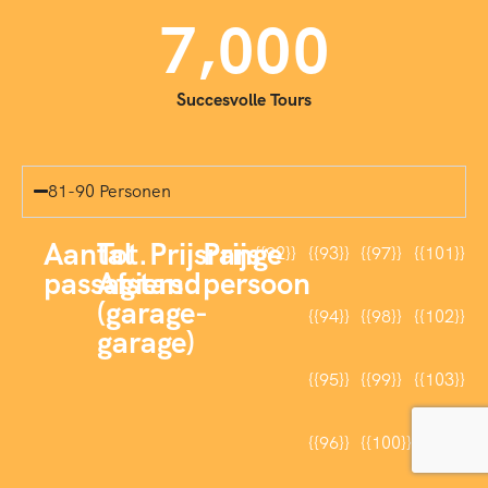
,
7
0
0
0
Succesvolle Tours
81-90 Personen
Aantal
Tot.
Prijsrange
Prijs
{{92}}
{{93}}
{{97}}
{{101}}
passagiers
Afstand
persoon
(garage-
{{94}}
{{98}}
{{102}}
garage)
{{95}}
{{99}}
{{103}}
{{96}}
{{100}}
{{104}}