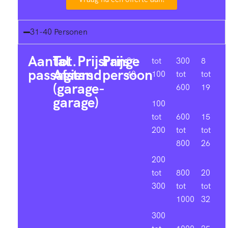
31-40 Personen
Aantal
Tot.
Prijsrange
Prijs
31-
tot
300
8
passagiers
Afstand
persoon
40
100
tot
tot
(garage-
600
19
garage)
100
tot
600
15
200
tot
tot
800
26
200
tot
800
20
300
tot
tot
1000
32
300