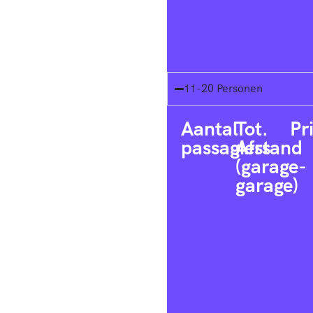
11-20 Personen
Aantal
Tot.
Pr
passagiers
Afstand
(garage-
garage)