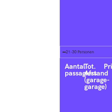
21-30 Personen
Aantal
Tot.
Pr
passagiers
Afstand
(garage-
garage)