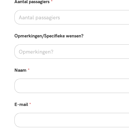
Aantal passagiers
*
Opmerkingen/Specifieke wensen?
*
Naam
*
b
i
j
v
e
r
p
E-mail
*
l
i
c
h