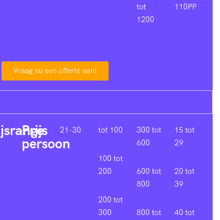
tot
110PP
1200
Vraag nu een offerte aan!
ijsrange
Prijs
21-30
tot 100
300 tot
15 tot
persoon
600
29
100 tot
200
600 tot
20 tot
800
39
200 tot
300
800 tot
40 tot