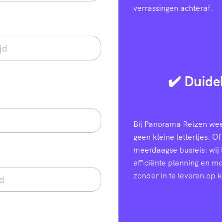
verrassingen achteraf.
✔️ Duide
Bij Panorama Reizen weet
geen kleine lettertjes. Of
meerdaagse busreis: wij
efficiënte planning en 
zonder in te leveren op k