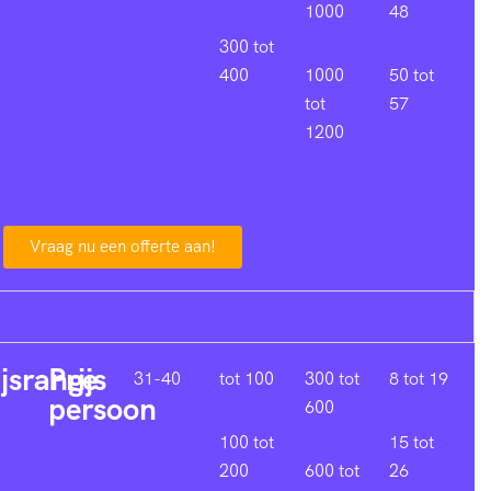
1000
48
300 tot
400
1000
50 tot
tot
57
1200
Vraag nu een offerte aan!
ijsrange
Prijs
31-40
tot 100
300 tot
8 tot 19
persoon
600
100 tot
15 tot
200
600 tot
26