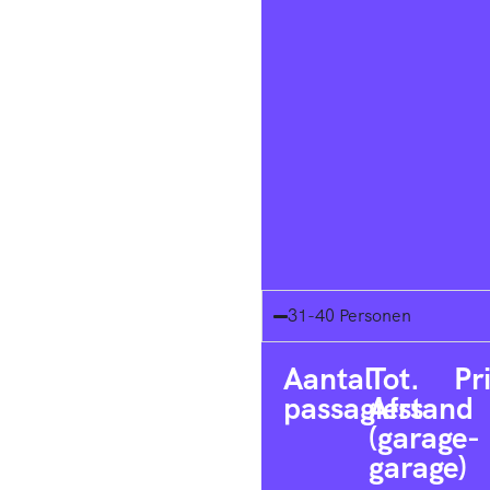
31-40 Personen
Aantal
Tot.
Pr
passagiers
Afstand
(garage-
garage)