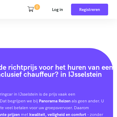
0
Log in
Registreren
e richtprijs voor het huren van een
clusief chauffeur? in IJsselstein
ingcar in IJsselstein is de prijs vaak een
Dat begrijpen we bij
Panorama Reizen
als geen ander. U
 te veel betalen voor uw groepsvervoer. Daarom
nte prijzen
met
kwaliteit, veiligheid en comfort
– zonder