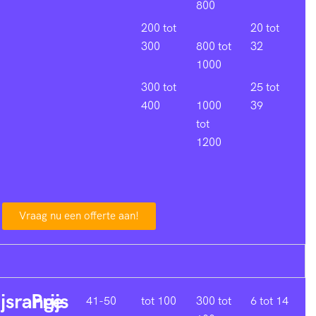
800
200 tot
20 tot
300
800 tot
32
1000
300 tot
25 tot
400
1000
39
tot
1200
Vraag nu een offerte aan!
ijsrange
Prijs
41-50
tot 100
300 tot
6 tot 14