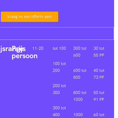
Vraag nu een offerte aan!
ijsrange
Prijs
11-20
tot 100
300 tot
30 tot
persoon
600
55 PP
100 tot
200
600 tot
40 tot
800
73 PP
200 tot
300
800 tot
50 tot
1000
91 PP
300 tot
400
1000
60 tot