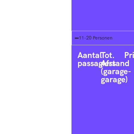
11-20 Personen
Aantal
Tot.
Pr
passagiers
Afstand
(garage-
garage)