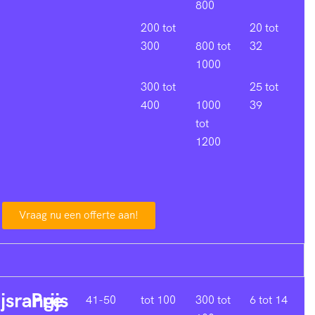
800
200 tot
20 tot
300
800 tot
32
1000
300 tot
25 tot
400
1000
39
tot
1200
Vraag nu een offerte aan!
ijsrange
Prijs
41-50
tot 100
300 tot
6 tot 14