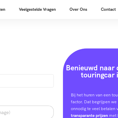
zen
Veelgestelde Vragen
Over Ons
Contact
Benieuwd naar d
touringcar 
Bij het huren van een to
factor. Dat begrijpen we 
onnodig te veel betalen
transparante prijzen
met