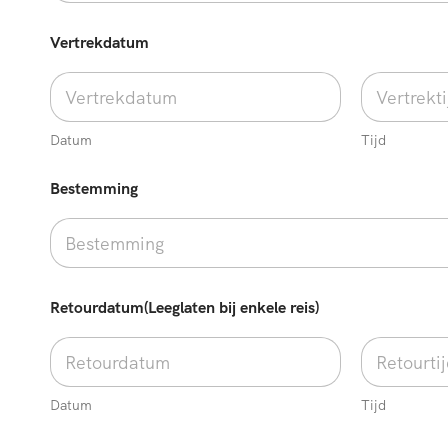
Vertrekdatum
Datum
Tijd
Bestemming
b
Retourdatum(Leeglaten bij enkele reis)
u
s
N
a
a
m
Datum
Tijd
r
e