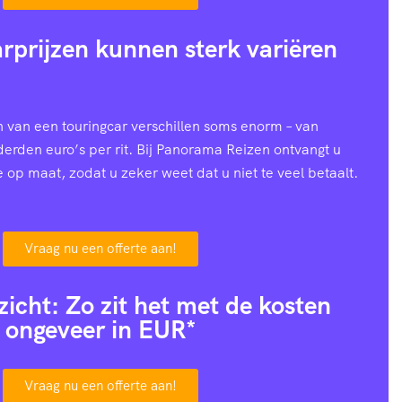
rprijzen kunnen sterk variëren
n van een touringcar verschillen soms enorm – van
nderden euro’s per rit. Bij Panorama Reizen ontvangt u
e op maat, zodat u zeker weet dat u niet te veel betaalt.
Vraag nu een offerte aan!
zicht: Zo zit het met de kosten
ongeveer in EUR*
Vraag nu een offerte aan!