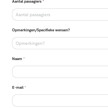
Aantal passagiers
*
i
s
)
Opmerkingen/Specifieke wensen?
Naam
*
E-mail
*