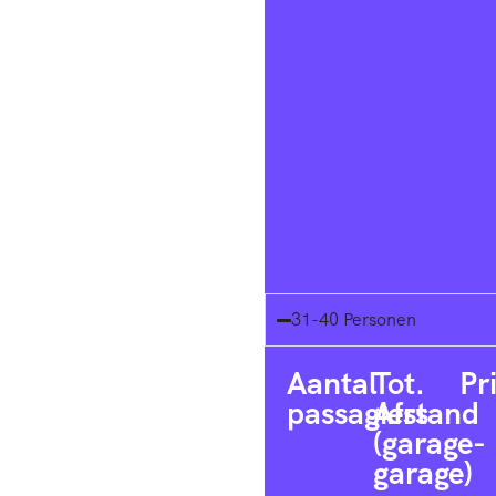
31-40 Personen
Aantal
Tot.
Pr
passagiers
Afstand
(garage-
garage)