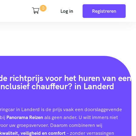
0
Log in
Registreren
e richtprijs voor het huren van een
inclusief chauffeur? in Landerd
uringcar in Landerd is de prijs vaak een doorslaggevende
bij
Panorama Reizen
als geen ander. U wilt immers niet
 voor uw groepsvervoer. Daarom combineren wij
kwaliteit, veiligheid en comfort
– zonder verrassingen