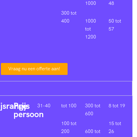
1000
48
300 tot
400
1000
50 tot
tot
57
1200
Vraag nu een offerte aan!
ijsrange
Prijs
31-40
tot 100
300 tot
8 tot 19
persoon
600
100 tot
15 tot
200
600 tot
26