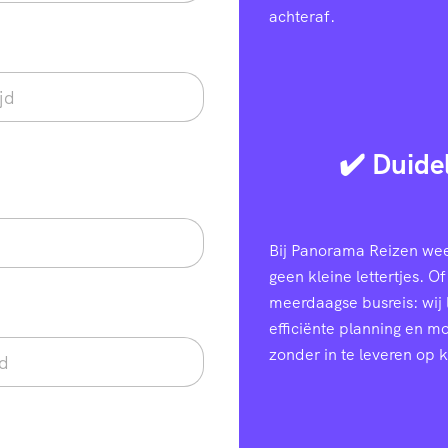
achteraf.
✔️ Duide
Bij Panorama Reizen weet
geen kleine lettertjes. Of
meerdaagse busreis: wij
efficiënte planning en 
zonder in te leveren op k