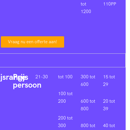
tot
110PP
1200
Vraag nu een offerte aan!
ijsrange
Prijs
21-30
tot 100
300 tot
15 tot
persoon
600
29
100 tot
200
600 tot
20 tot
800
39
200 tot
300
800 tot
40 tot