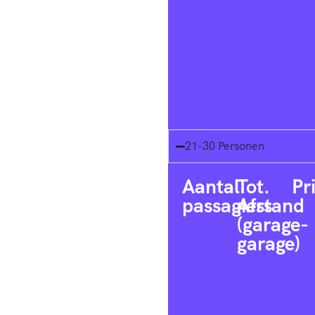
21-30 Personen
Aantal
Tot.
Pr
passagiers
Afstand
(garage-
garage)