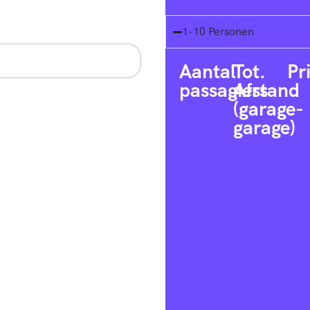
1-10 Personen
Aantal
Tot.
Pr
passagiers
Afstand
(garage-
garage)