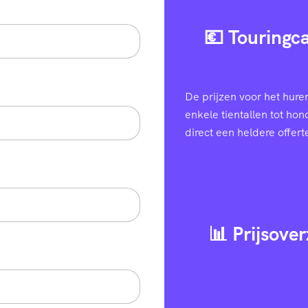
💶 Touringca
De prijzen voor het hure
enkele tientallen tot ho
direct een heldere offert
📊 Prijsover