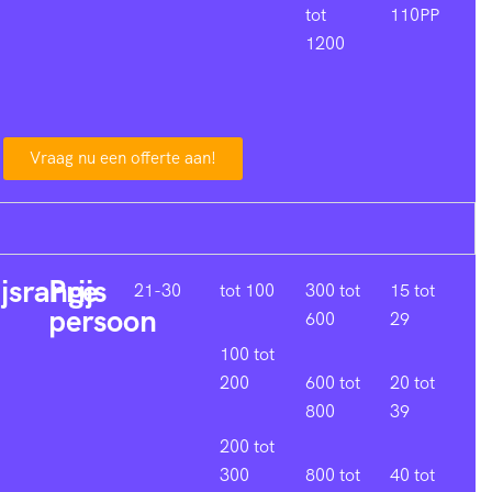
tot
110PP
1200
Vraag nu een offerte aan!
ijsrange
Prijs
21-30
tot 100
300 tot
15 tot
persoon
600
29
100 tot
200
600 tot
20 tot
800
39
200 tot
300
800 tot
40 tot