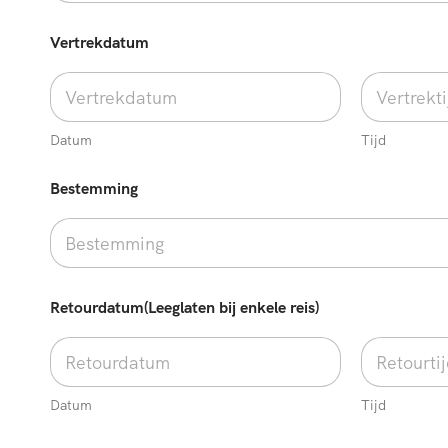
A
Vertrekdatum
a
n
t
a
l
O
Datum
Tijd
p
m
Bestemming
e
r
k
i
n
g
Retourdatum(Leeglaten bij enkele reis)
e
n
/
S
p
Datum
Tijd
e
c
i