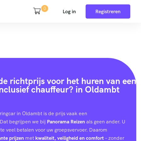
0
Log in
Registreren
e richtprijs voor het huren van een
inclusief chauffeur? in Oldambt
ringcar in Oldambt is de prijs vaak een
Dat begrijpen we bij
Panorama Reizen
als geen ander. U
 te veel betalen voor uw groepsvervoer. Daarom
nte prijzen
met
kwaliteit, veiligheid en comfort
– zonder