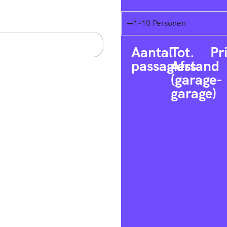
1-10 Personen
Aantal
Tot.
Pr
passagiers
Afstand
(garage-
garage)