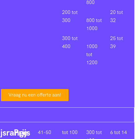
800
200 tot
20 tot
300
800 tot
32
1000
300 tot
25 tot
400
1000
39
tot
1200
Vraag nu een offerte aan!
ijsrange
Prijs
41-50
tot 100
300 tot
6 tot 14