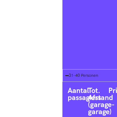
31-40 Personen
Aantal
Tot.
Pr
passagiers
Afstand
(garage-
garage)