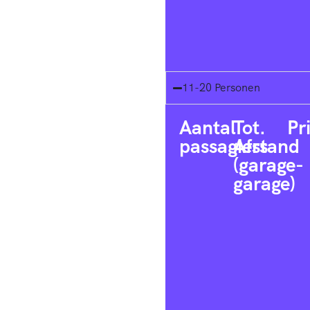
11-20 Personen
Aantal
Tot.
Pr
passagiers
Afstand
(garage-
garage)