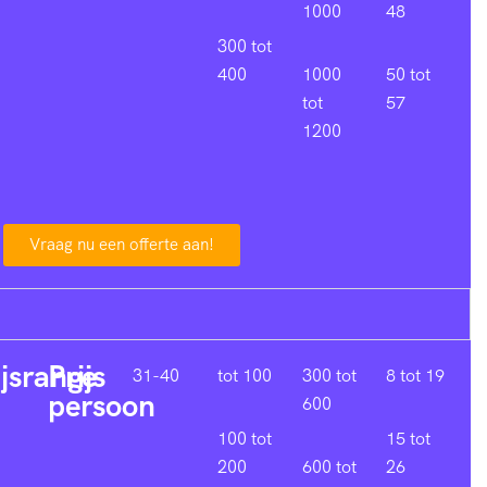
1000
48
300 tot
400
1000
50 tot
tot
57
1200
Vraag nu een offerte aan!
ijsrange
Prijs
31-40
tot 100
300 tot
8 tot 19
persoon
600
100 tot
15 tot
200
600 tot
26