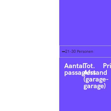
21-30 Personen
Aantal
Tot.
Pr
passagiers
Afstand
(garage-
garage)