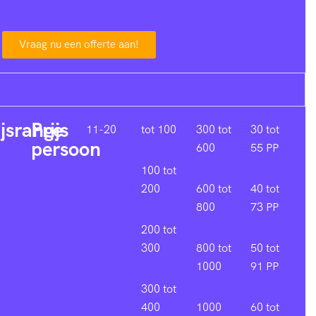
Vraag nu een offerte aan!
ijsrange
Prijs
11-20
tot 100
300 tot
30 tot
persoon
600
55 PP
100 tot
200
600 tot
40 tot
800
73 PP
200 tot
300
800 tot
50 tot
1000
91 PP
300 tot
400
1000
60 tot