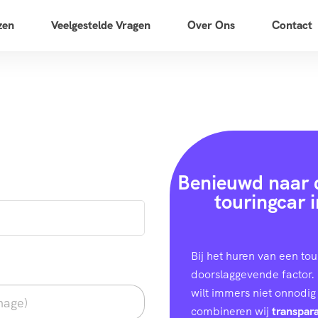
zen
Veelgestelde Vragen
Over Ons
Contact
Benieuwd naar d
touringcar 
Bij het huren van een tou
doorslaggevende factor. 
wilt immers niet onnodig
combineren wij
transpara