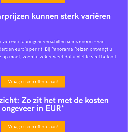
rprijzen kunnen sterk variëren
n van een touringcar verschillen soms enorm – van
nderden euro’s per rit. Bij Panorama Reizen ontvangt u
e op maat, zodat u zeker weet dat u niet te veel betaalt.
Vraag nu een offerte aan!
zicht: Zo zit het met de kosten
ongeveer in EUR*
Vraag nu een offerte aan!