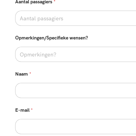
Aantal passagiers
*
f
i
e
k
e
w
Opmerkingen/Specifieke wensen?
e
n
s
e
n
?
Naam
*
E-mail
*