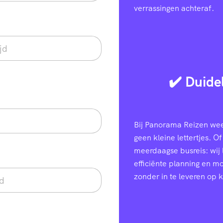
verrassingen achteraf.
✔️ Duide
Bij Panorama Reizen weet
geen kleine lettertjes. Of
meerdaagse busreis: wij
efficiënte planning en 
zonder in te leveren op k