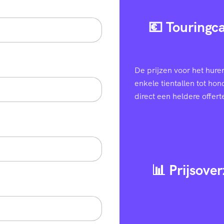
💶 Touringca
De prijzen voor het hure
enkele tientallen tot ho
direct een heldere offert
📊 Prijsover