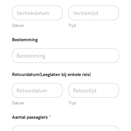
r
d
a
t
u
Datum
Tijd
m
(
Bestemming
L
e
e
g
l
a
t
Retourdatum(Leeglaten bij enkele reis)
e
n
O
p
m
Datum
Tijd
e
r
Aantal passagiers
*
k
i
n