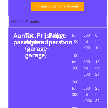
Vraag nu een offerte aan!
31-40 Personen
Aantal
Tot.
Prijsrange
Prijs
31-
tot
300
8
passagiers
Afstand
persoon
40
100
tot
tot
(garage-
600
19
garage)
100
tot
600
15
200
tot
tot
800
26
200
tot
800
20
300
tot
tot
1000
32