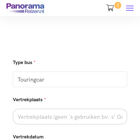
0
Type bus
*
b
Vertrekplaats
*
i
j
R
e
t
o
u
Vertrekdatum