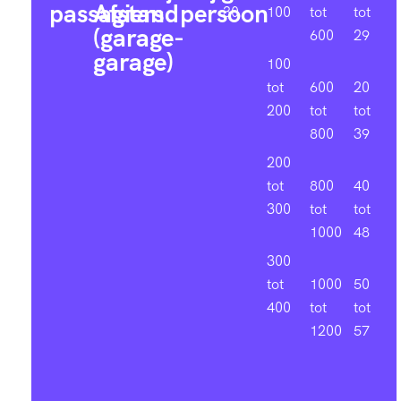
passagiers
Afstand
persoon
30
100
tot
tot
(garage-
600
29
garage)
100
tot
600
20
200
tot
tot
800
39
200
tot
800
40
300
tot
tot
1000
48
300
tot
1000
50
400
tot
tot
1200
57