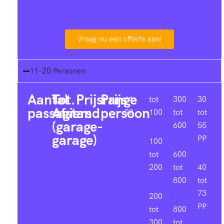
Vraag nu een offerte aan!
11-20 Personen
Aantal
Tot.
Prijsrange
Prijs
11-
tot
300
30
passagiers
Afstand
persoon
20
100
tot
tot
(garage-
600
55
garage)
PP
100
tot
600
200
tot
40
800
tot
73
200
PP
tot
800
300
tot