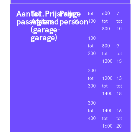
Aantal
Tot.
Prijsrange
Prijs
81-
tot
600
7
passagiers
Afstand
persoon
90
100
tot
tot
(garage-
800
10
garage)
100
tot
800
9
200
tot
tot
1200
15
200
tot
1200
13
300
tot
tot
1400
18
300
tot
1400
16
400
tot
tot
1600
20