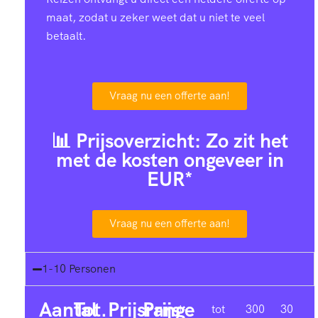
maat, zodat u zeker weet dat u niet te veel
betaalt.
Vraag nu een offerte aan!
📊 Prijsoverzicht: Zo zit het
met de kosten ongeveer in
EUR*
Vraag nu een offerte aan!
1-10 Personen
Aantal
Tot.
Prijsrange
Prijs
1-
tot
300
30