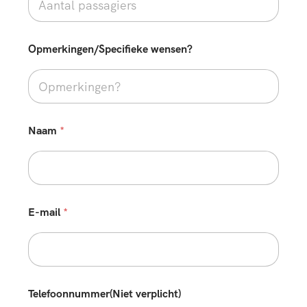
g
e
n
Opmerkingen/Specifieke wensen?
/
S
p
e
c
i
f
Naam
*
i
e
k
e
E-mail
*
Telefoonnummer(Niet verplicht)