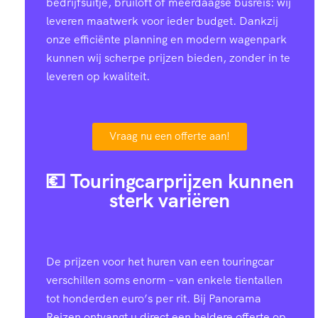
bedrijfsuitje, bruiloft of meerdaagse busreis: wij
leveren maatwerk voor ieder budget. Dankzij
onze efficiënte planning en modern wagenpark
kunnen wij scherpe prijzen bieden, zonder in te
leveren op kwaliteit.
Vraag nu een offerte aan!
💶 Touringcarprijzen kunnen
sterk variëren
De prijzen voor het huren van een touringcar
verschillen soms enorm – van enkele tientallen
tot honderden euro’s per rit. Bij Panorama
Reizen ontvangt u direct een heldere offerte op