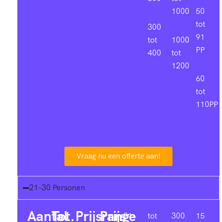
1000
50
tot
300
91
tot
1000
PP
400
tot
1200
60
tot
110PP
Vraag nu een offerte aan!
21-30 Personen
Aantal
Tot.
Prijsrange
Prijs
21-
tot
300
15