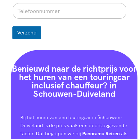
Verzend
Benieuwd naar de richtprijs voor
het huren van een touringcar
inclusief chauffeur? in
Schouwen-Duiveland
Bij het huren van een touringcar in Schouwen-
Duiveland is de prijs vaak een doorslaggevende
factor. Dat begrijpen we bij
Panorama Reizen
als