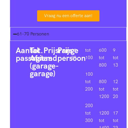
Vraag nu een offerte aan!
61-70 Personen
Aantal
Tot.
Prijsrange
Prijs
61-
tot
600
9
passagiers
Afstand
persoon
70
100
tot
tot
(garage-
800
13
garage)
100
tot
800
12
200
tot
tot
1200
20
200
tot
1200
17
300
tot
tot
1400
23