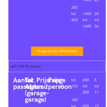
300
tot
1400
20
400
tot
tot
1600
26
Vraag nu een offerte aan!
71-80 Personen
Aantal
Tot.
Prijsrange
Prijs
71-
tot
600
8
passagiers
Afstand
persoon
80
100
tot
tot
(garage-
800
11
garage)
100
tot
800
10