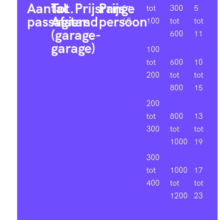
Aantal
Tot.
Prijsrange
Prijs
51-
tot
300
5
passagiers
Afstand
persoon
60
100
tot
tot
(garage-
600
11
garage)
100
tot
600
10
200
tot
tot
800
15
200
tot
800
13
300
tot
tot
1000
19
300
tot
1000
17
400
tot
tot
1200
23