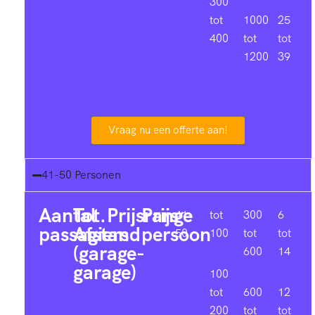
300
tot
1000
25
400
tot
tot
1200
39
Vraag nu een offerte aan!
41-50 Personen
Aantal
Tot.
Prijsrange
Prijs
41-
tot
300
6
passagiers
Afstand
persoon
50
100
tot
tot
(garage-
600
14
garage)
100
tot
600
12
200
tot
tot