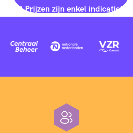
2
* Prijzen zijn enkel indicatief
4
5
6
7
8
0
1