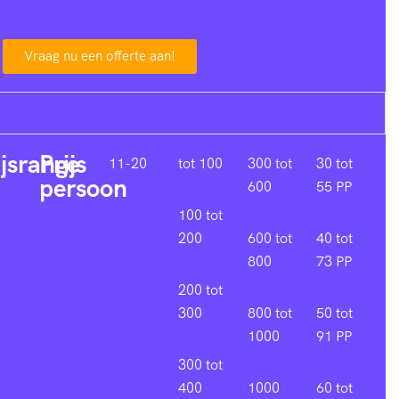
Vraag nu een offerte aan!
ijsrange
Prijs
11-20
tot 100
300 tot
30 tot
persoon
600
55 PP
100 tot
200
600 tot
40 tot
800
73 PP
200 tot
300
800 tot
50 tot
1000
91 PP
300 tot
400
1000
60 tot