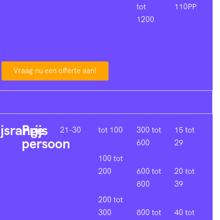
tot
110PP
1200
Vraag nu een offerte aan!
ijsrange
Prijs
21-30
tot 100
300 tot
15 tot
persoon
600
29
100 tot
200
600 tot
20 tot
800
39
200 tot
300
800 tot
40 tot