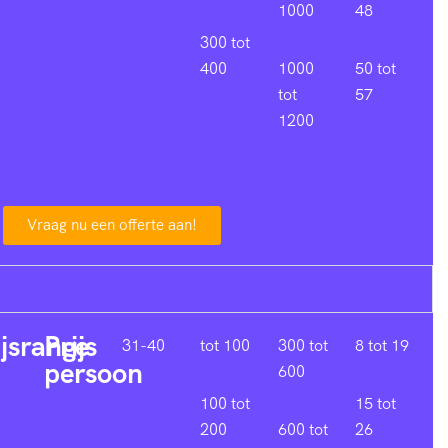
1000
48
300 tot
400
1000
50 tot
tot
57
1200
Vraag nu een offerte aan!
ijsrange
Prijs
31-40
tot 100
300 tot
8 tot 19
persoon
600
100 tot
15 tot
200
600 tot
26