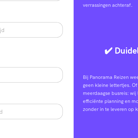
verrassingen achteraf.
✔️ Duide
Bij Panorama Reizen weet
geen kleine lettertjes. Of
meerdaagse busreis: wij
efficiënte planning en 
zonder in te leveren op k