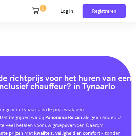
0
Log in
Registreren
e richtprijs voor het huren van een
inclusief chauffeur? in Tynaarlo
ringcar in Tynaarlo is de prijs vaak een
Dat begrijpen we bij
Panorama Reizen
als geen ander. U
 te veel betalen voor uw groepsvervoer. Daarom
nte prijzen
met
kwaliteit, veiligheid en comfort
– zonder