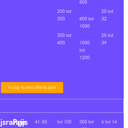
800
200 tot
20 tot
300
800 tot
32
1000
300 tot
25 tot
400
1000
39
tot
1200
Vraag nu een offerte aan!
ijsrange
Prijs
41-50
tot 100
300 tot
6 tot 14