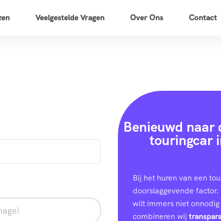
zen
Veelgestelde Vragen
Over Ons
Contact
Benieuwd naar d
touringcar 
Bij het huren van een tou
doorslaggevende factor. 
wilt immers niet onnodig
combineren wij
transpara