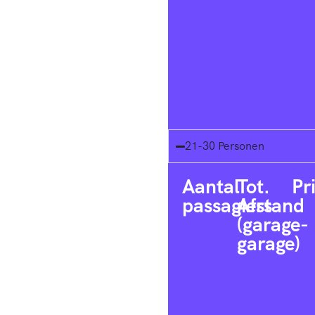
21-30 Personen
Aantal
Tot.
Pr
passagiers
Afstand
(garage-
garage)