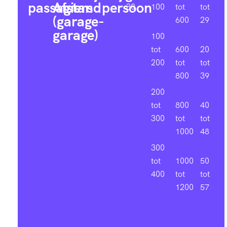
passagiers
Afstand
persoon
30
100
tot
tot
(garage-
600
29
garage)
100
tot
600
20
200
tot
tot
800
39
200
tot
800
40
300
tot
tot
1000
48
300
tot
1000
50
400
tot
tot
1200
57