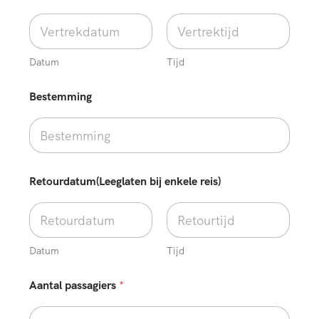
Datum
Tijd
Bestemming
b
Retourdatum(Leeglaten bij enkele reis)
u
s
*
*
Datum
Tijd
Aantal passagiers
*