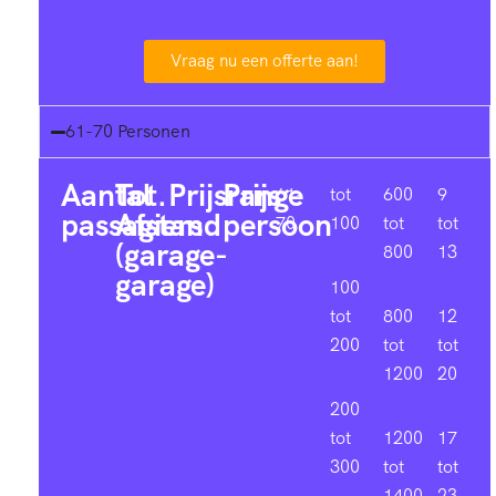
Vraag nu een offerte aan!
61-70 Personen
Aantal
Tot.
Prijsrange
Prijs
61-
tot
600
9
passagiers
Afstand
persoon
70
100
tot
tot
(garage-
800
13
garage)
100
tot
800
12
200
tot
tot
1200
20
200
tot
1200
17
300
tot
tot
1400
23