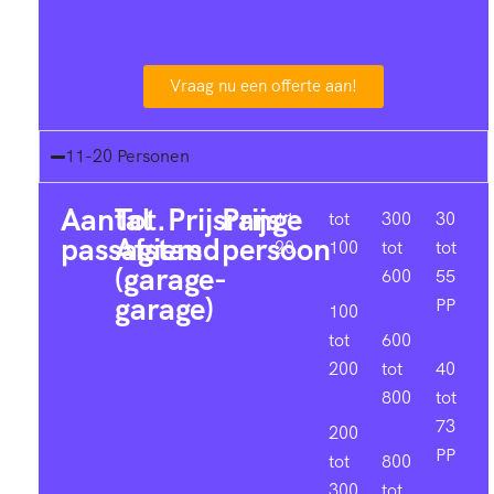
Vraag nu een offerte aan!
11-20 Personen
Aantal
Tot.
Prijsrange
Prijs
11-
tot
300
30
passagiers
Afstand
persoon
20
100
tot
tot
(garage-
600
55
garage)
PP
100
tot
600
200
tot
40
800
tot
73
200
PP
tot
800
300
tot