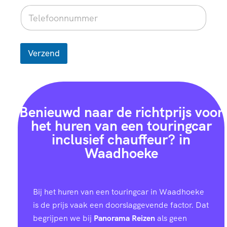
Verzend
Benieuwd naar de richtprijs voor
het huren van een touringcar
inclusief chauffeur? in
Waadhoeke
Bij het huren van een touringcar in Waadhoeke
is de prijs vaak een doorslaggevende factor. Dat
begrijpen we bij
Panorama Reizen
als geen