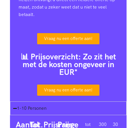
maat, zodat u zeker weet dat u niet te veel
betaalt.
Vraag nu een offerte aan!
📊 Prijsoverzicht: Zo zit het
met de kosten ongeveer in
EUR*
Vraag nu een offerte aan!
1-10 Personen
Aantal
Tot.
Prijsrange
Prijs
1-
tot
300
30