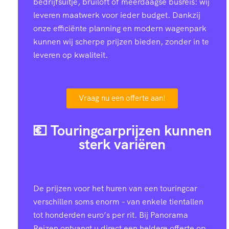
bedrijfsuitje, bruiloft of meerdaagse busreis: wij
leveren maatwerk voor ieder budget. Dankzij
onze efficiënte planning en modern wagenpark
kunnen wij scherpe prijzen bieden, zonder in te
leveren op kwaliteit.
Vraag nu een offerte aan!
💶 Touringcarprijzen kunnen
sterk variëren
De prijzen voor het huren van een touringcar
verschillen soms enorm – van enkele tientallen
tot honderden euro’s per rit. Bij Panorama
Reizen ontvangt u direct een heldere offerte op