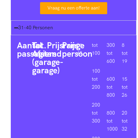
Vraag nu een offerte aan!
31-40 Personen
Aantal
Tot.
Prijsrange
Prijs
31-
tot
300
8
passagiers
Afstand
persoon
40
100
tot
tot
(garage-
600
19
garage)
100
tot
600
15
200
tot
tot
800
26
200
tot
800
20
300
tot
tot
1000
32