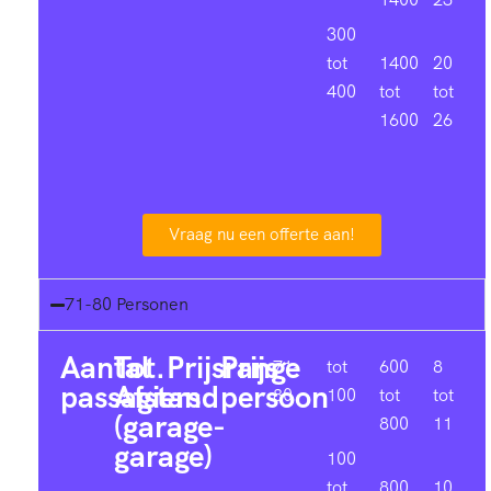
300
tot
1400
20
400
tot
tot
1600
26
Vraag nu een offerte aan!
71-80 Personen
Aantal
Tot.
Prijsrange
Prijs
71-
tot
600
8
passagiers
Afstand
persoon
80
100
tot
tot
(garage-
800
11
garage)
100
tot
800
10