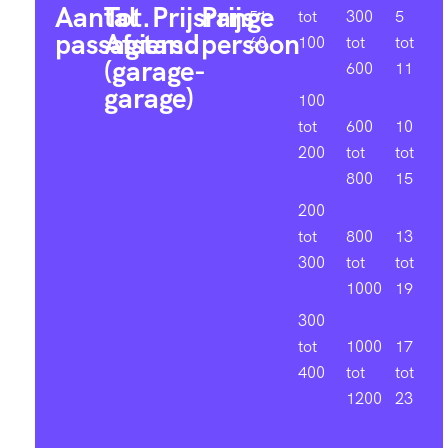
Aantal
Tot.
Prijsrange
Prijs
51-
tot
300
5
passagiers
Afstand
persoon
60
100
tot
tot
(garage-
600
11
garage)
100
tot
600
10
200
tot
tot
800
15
200
tot
800
13
300
tot
tot
1000
19
300
tot
1000
17
400
tot
tot
1200
23