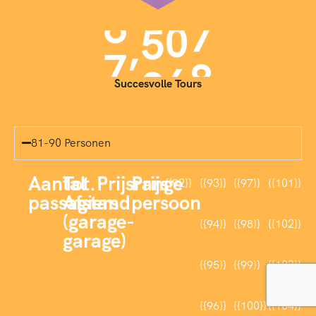
,
7
0
0
0
Succesvolle Tours
81-90 Personen
Aantal
Tot.
Prijsrange
Prijs
{{92}}
{{93}}
{{97}}
{{101}}
passagiers
Afstand
persoon
(garage-
{{94}}
{{98}}
{{102}}
garage)
{{95}}
{{99}}
{{103}}
{{96}}
{{100}}
{{104}}