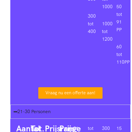
1000
50
tot
300
91
tot
1000
PP
400
tot
1200
60
tot
110PP
Vraag nu een offerte aan!
21-30 Personen
Aantal
Tot.
Prijsrange
Prijs
21-
tot
300
15