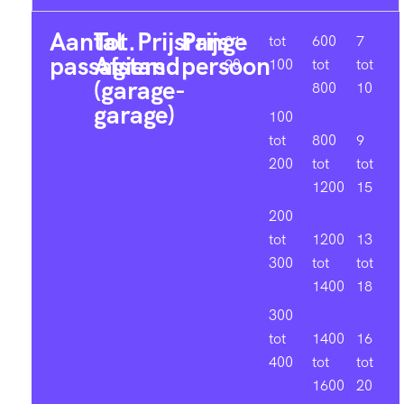
Aantal
Tot.
Prijsrange
Prijs
81-
tot
600
7
passagiers
Afstand
persoon
90
100
tot
tot
(garage-
800
10
garage)
100
tot
800
9
200
tot
tot
1200
15
200
tot
1200
13
300
tot
tot
1400
18
300
tot
1400
16
400
tot
tot
1600
20