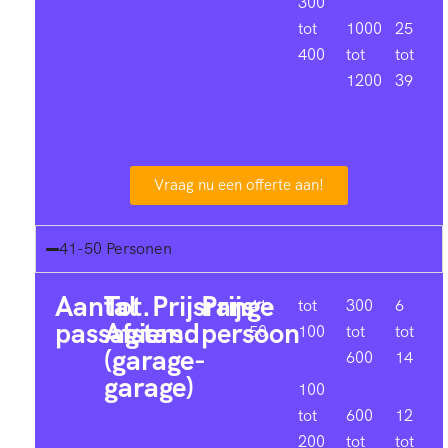
300
tot
1000
25
400
tot
tot
1200
39
Vraag nu een offerte aan!
41-50 Personen
Aantal
Tot.
Prijsrange
Prijs
41-
tot
300
6
passagiers
Afstand
persoon
50
100
tot
tot
(garage-
600
14
garage)
100
tot
600
12
200
tot
tot